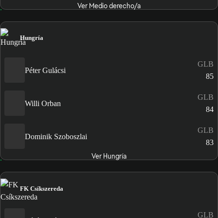
Ver Medio derecho/a
Hungría
GLB
Péter Gulácsi
85
GLB
Willi Orban
84
GLB
Dominik Szoboszlai
83
Ver Hungría
FK Csíkszereda
GLB