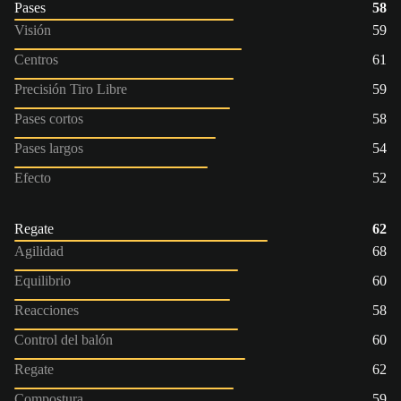
Pases
58
Visión
59
Centros
61
Precisión Tiro Libre
59
Pases cortos
58
Pases largos
54
Efecto
52
Regate
62
Agilidad
68
Equilibrio
60
Reacciones
58
Control del balón
60
Regate
62
Compostura
59