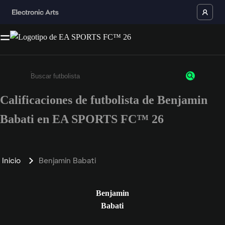
Calificaciones de futbolista de Benjamin
Ingresa un mínimo de 3 caracteres o números
Babati en EA SPORTS FC™ 26
Inicio
Benjamin Babati
Benjamin
Babati