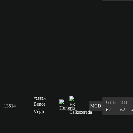
#13514
GLB
RIT
Bence
13514
MCD
62
62
Végh