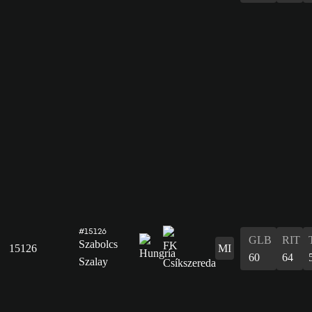
#15126
GLB
RIT
Szabolcs
15126
MI
60
64
Szalay