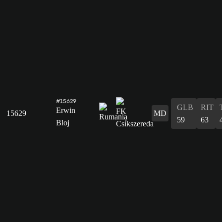
#15629
GLB
RIT
Erwin
15629
MD
59
63
Bloj