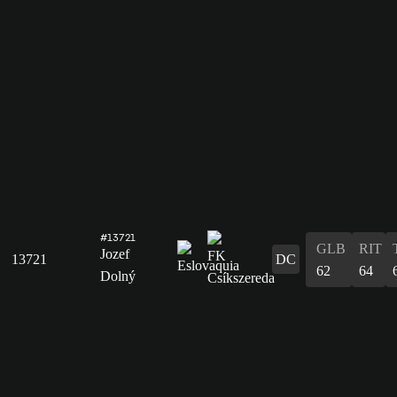
#13721
GLB
RIT
Jozef
13721
DC
62
64
Dolný