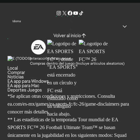
Idioma
Volver al inicio
Interacción de usuarios
Compras dentro del juego (Incluye artículos aleatorios)
Local
Comprar
Noticias
EA app para Windows
EA app para Mac
Deportes Juegos
*Se aplican otras condiciones y restricciones. Consulta
ea.com/
es-mx/games/ea-sports-fc/fc-26/game-disclaimers para
conocer más
detalles.
** Las estadísticas de la temporada Tour mundial de EA
SPORTS FC™ 26 Football Ultimate Team™ se basan
únicamente en la jugabilidad en los siguientes modos: Squad