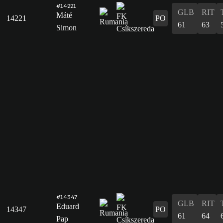
#14221
GLB
RIT
Máté
14221
PO
61
63
Simon
#14347
GLB
RIT
Eduard
14347
PO
61
64
Pap