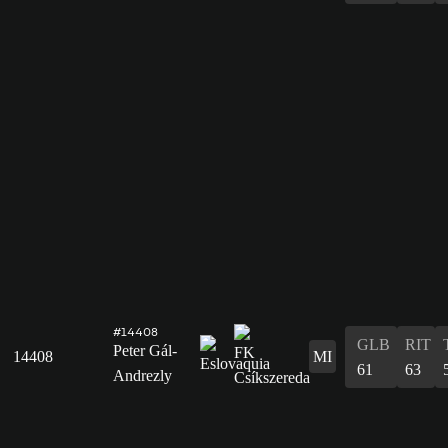
#14408
GLB
RIT
Peter Gál-
14408
MI
61
63
Andrezly