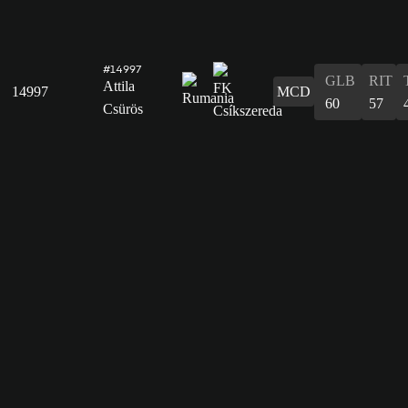
#14997
GLB
RIT
Attila
14997
MCD
60
57
Csürös