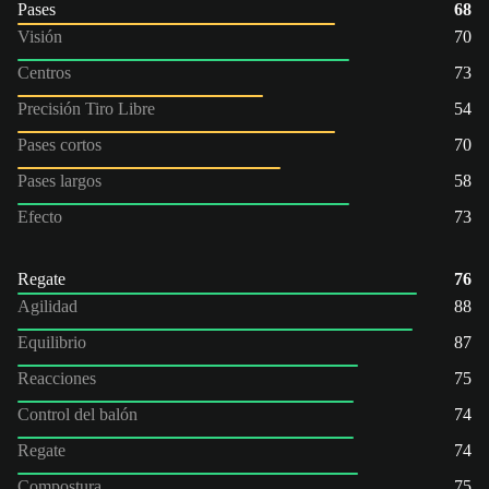
Pases
68
Visión
70
Centros
73
Precisión Tiro Libre
54
Pases cortos
70
Pases largos
58
Efecto
73
Regate
76
Agilidad
88
Equilibrio
87
Reacciones
75
Control del balón
74
Regate
74
Compostura
75