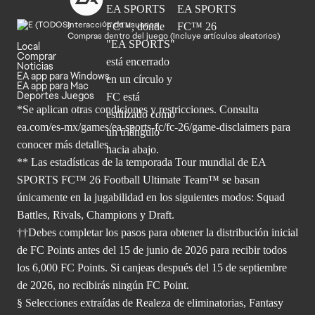
Interacción de usuarios
Compras dentro del juego (Incluye artículos aleatorios)
Local
Comprar
Noticias
EA app para Windows
EA app para Mac
Deportes Juegos
*Se aplican otras condiciones y restricciones. Consulta
ea.com/
es-mx/games/ea-sports-fc/fc-26/game-disclaimers para
conocer más
detalles.
** Las estadísticas de la temporada Tour mundial de EA
SPORTS FC™ 26 Football Ultimate Team™ se basan
únicamente en la jugabilidad en los siguientes modos: Squad
Battles, Rivals, Champions y Draft.
††Debes completar los pasos para obtener la distribución inicial
de FC Points antes del 15 de junio de 2026 para recibir todos
los 6,000 FC Points. Si canjeas después del 15 de septiembre
de 2026, no recibirás ningún FC Point.
§ Selecciones extraídas de Realeza de eliminatorias, Fantasy