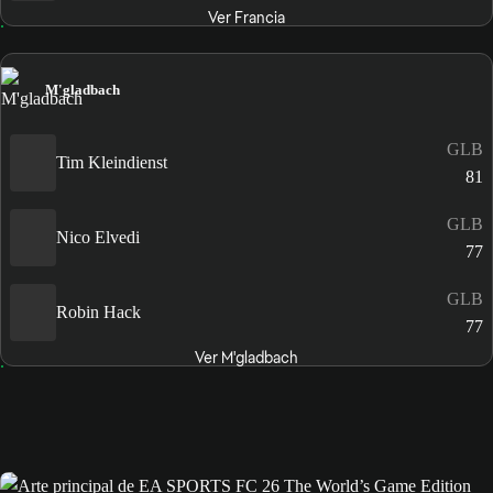
Ver Francia
M'gladbach
GLB
Tim Kleindienst
81
GLB
Nico Elvedi
77
GLB
Robin Hack
77
Ver M'gladbach