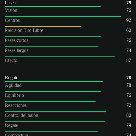
Pases
79
Visión
76
Centros
92
Precisión Tiro Libre
60
Pases cortos
76
Pases largos
74
Efecto
87
Regate
78
Agilidad
78
Equilibrio
76
Reacciones
72
Control del balón
80
Regate
79
Compostura
74