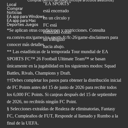
Compras dentro del juego (Incluye artículos aleatorios)
Local
Comprar
Noticias
EA app para Windows
EA app para Mac
Deportes Juegos
*Se aplican otras condiciones y restricciones. Consulta
ea.com/
es-mx/games/ea-sports-fc/fc-26/game-disclaimers para
conocer más
detalles.
** Las estadísticas de la temporada Tour mundial de EA
SPORTS FC™ 26 Football Ultimate Team™ se basan
únicamente en la jugabilidad en los siguientes modos: Squad
Battles, Rivals, Champions y Draft.
††Debes completar los pasos para obtener la distribución inicial
de FC Points antes del 15 de junio de 2026 para recibir todos
los 6,000 FC Points. Si canjeas después del 15 de septiembre
de 2026, no recibirás ningún FC Point.
§ Selecciones extraídas de Realeza de eliminatorias, Fantasy
FC, Cumpleaños de FUT, Responde al llamado y Rumbo a la
final de la UEFA.