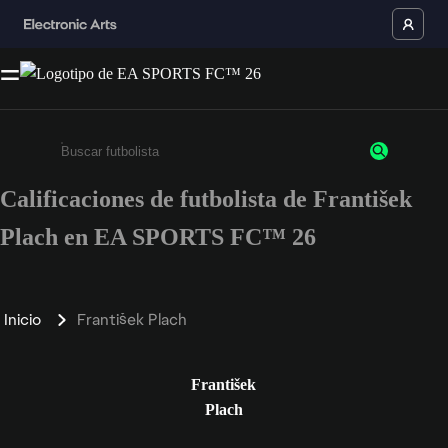
Calificaciones de futbolista de František
Ingresa un mínimo de 3 caracteres o números
Plach en EA SPORTS FC™ 26
Inicio
František Plach
František
Plach