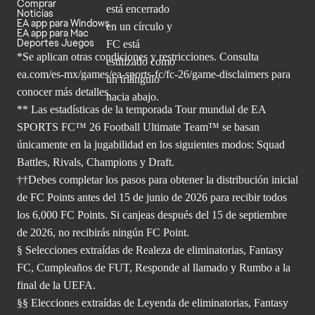
Comprar
Noticias
EA app para Windows
EA app para Mac
Deportes Juegos
*Se aplican otras condiciones y restricciones. Consulta
ea.com/
es-mx/games/ea-sports-fc/fc-26/game-disclaimers para
conocer más
detalles.
** Las estadísticas de la temporada Tour mundial de EA
SPORTS FC™ 26 Football Ultimate Team™ se basan
únicamente en la jugabilidad en los siguientes modos: Squad
Battles, Rivals, Champions y Draft.
††Debes completar los pasos para obtener la distribución inicial
de FC Points antes del 15 de junio de 2026 para recibir todos
los 6,000 FC Points. Si canjeas después del 15 de septiembre
de 2026, no recibirás ningún FC Point.
§ Selecciones extraídas de Realeza de eliminatorias, Fantasy
FC, Cumpleaños de FUT, Responde al llamado y Rumbo a la
final de la UEFA.
§§ Elecciones extraídas de Leyenda de eliminatorias, Fantasy