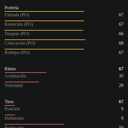
Portería
Estirada (PO)
67
Retención (PO)
67
Despeje (PO)
66
Colocación (PO)
68
Reflejos (PO)
67
Ritmo
67
Aceleración
35
Velocidad
29
Tiros
67
Posición
9
Definición
9
Fuerza tiro
50