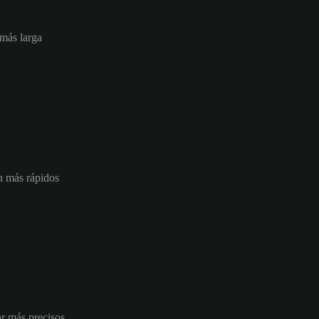
 más larga
ón más rápidos
ar más precisos