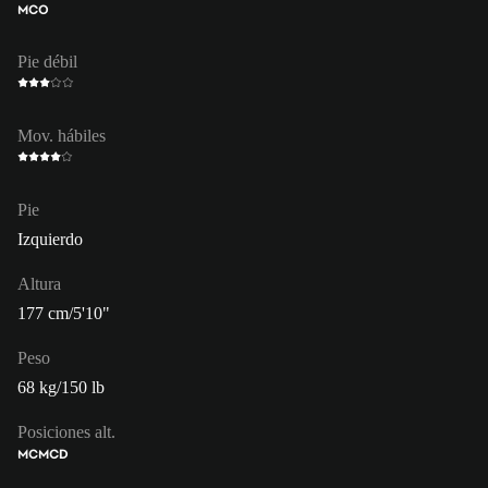
MCO
Pie débil
Mov. hábiles
Pie
Izquierdo
Altura
177 cm/5'10"
Peso
68 kg/150 lb
Posiciones alt.
MC
MCD