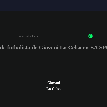
s de futbolista de Giovani Lo Celso en EA
Ingresa un mínimo de 3 caracteres o números
Giovani
Lo Celso