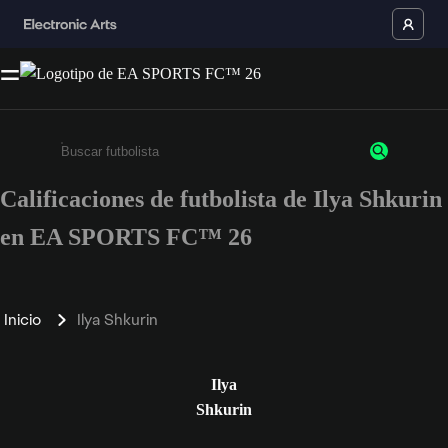
Calificaciones de futbolista de Ilya Shkurin
Ingresa un mínimo de 3 caracteres o números
en EA SPORTS FC™ 26
Inicio
Ilya Shkurin
Ilya
Shkurin