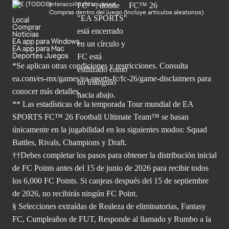
Interacción de usuarios
Compras dentro del juego (Incluye artículos aleatorios)
Local
Comprar
Noticias
EA app para Windows
EA app para Mac
Deportes Juegos
*Se aplican otras condiciones y restricciones. Consulta
ea.com/
es-mx/games/ea-sports-fc/fc-26/game-disclaimers para
conocer más
detalles.
** Las estadísticas de la temporada Tour mundial de EA
SPORTS FC™ 26 Football Ultimate Team™ se basan
únicamente en la jugabilidad en los siguientes modos: Squad
Battles, Rivals, Champions y Draft.
††Debes completar los pasos para obtener la distribución inicial
de FC Points antes del 15 de junio de 2026 para recibir todos
los 6,000 FC Points. Si canjeas después del 15 de septiembre
de 2026, no recibirás ningún FC Point.
§ Selecciones extraídas de Realeza de eliminatorias, Fantasy
FC, Cumpleaños de FUT, Responde al llamado y Rumbo a la