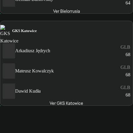
64
Ver Bielorrusia
GKS Katowice
GLB
Arkadiusz Jędrych
68
GLB
Mateusz Kowalczyk
68
GLB
Dawid Kudła
68
Ver GKS Katowice