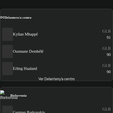
DC
Delantero/a centro
GLB
Kylian Mbappé
91
GLB
Ousmane Dembélé
90
GLB
Erling Haaland
90
Ver Delantero/a centro
Bielorrusia
GLB
German Barkovskiy