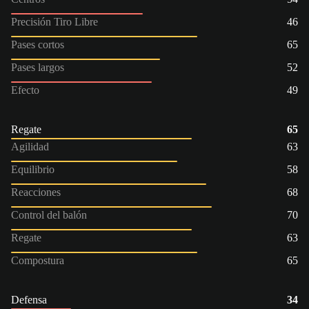
Precisión Tiro Libre
46
Pases cortos
65
Pases largos
52
Efecto
49
Regate
65
Agilidad
63
Equilibrio
58
Reacciones
68
Control del balón
70
Regate
63
Compostura
65
Defensa
34