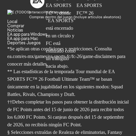
Interacción de usuarios
Compras dentro del juego (Incluye artículos aleatorios)
Local
Comprar
Noticias
EA app para Windows
EA app para Mac
Deportes Juegos
*Se aplican otras condiciones y restricciones. Consulta
ea.com/
es-mx/games/ea-sports-fc/fc-26/game-disclaimers para
conocer más
detalles.
** Las estadísticas de la temporada Tour mundial de EA
SPORTS FC™ 26 Football Ultimate Team™ se basan
únicamente en la jugabilidad en los siguientes modos: Squad
Battles, Rivals, Champions y Draft.
††Debes completar los pasos para obtener la distribución inicial
de FC Points antes del 15 de junio de 2026 para recibir todos
los 6,000 FC Points. Si canjeas después del 15 de septiembre
de 2026, no recibirás ningún FC Point.
§ Selecciones extraídas de Realeza de eliminatorias, Fantasy