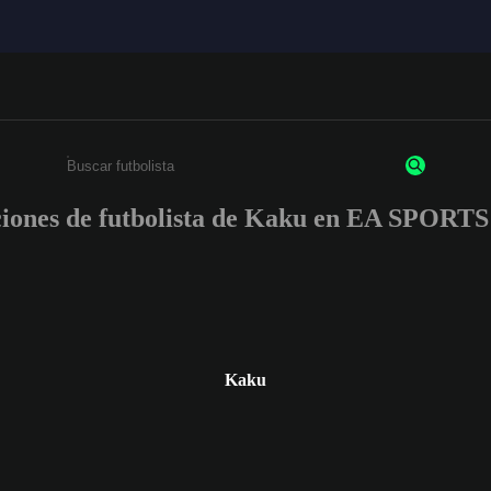
ciones de futbolista de Kaku en EA SPOR
Ingresa un mínimo de 3 caracteres o números
Kaku