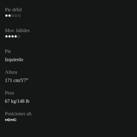
Pie débil
Mov. hábiles
Pie
Izquierdo
Altura
171 cm/5'7"
Peso
67 kg/148 lb
Posiciones alt.
MD
MC