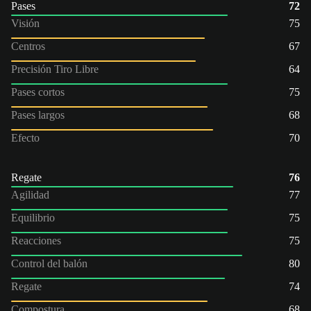
Pases
72
Visión
75
Centros
67
Precisión Tiro Libre
64
Pases cortos
75
Pases largos
68
Efecto
70
Regate
76
Agilidad
77
Equilibrio
75
Reacciones
75
Control del balón
80
Regate
74
Compostura
68