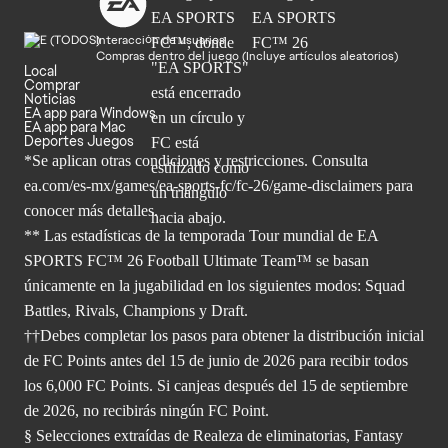
Interacción de usuarios
Compras dentro del juego (Incluye artículos aleatorios)
Local
Comprar
Noticias
EA app para Windows
EA app para Mac
Deportes Juegos
*Se aplican otras condiciones y restricciones. Consulta
ea.com/
es-mx/games/ea-sports-fc/fc-26/game-disclaimers para
conocer más
detalles.
** Las estadísticas de la temporada Tour mundial de EA
SPORTS FC™ 26 Football Ultimate Team™ se basan
únicamente en la jugabilidad en los siguientes modos: Squad
Battles, Rivals, Champions y Draft.
††Debes completar los pasos para obtener la distribución inicial
de FC Points antes del 15 de junio de 2026 para recibir todos
los 6,000 FC Points. Si canjeas después del 15 de septiembre
de 2026, no recibirás ningún FC Point.
§ Selecciones extraídas de Realeza de eliminatorias, Fantasy