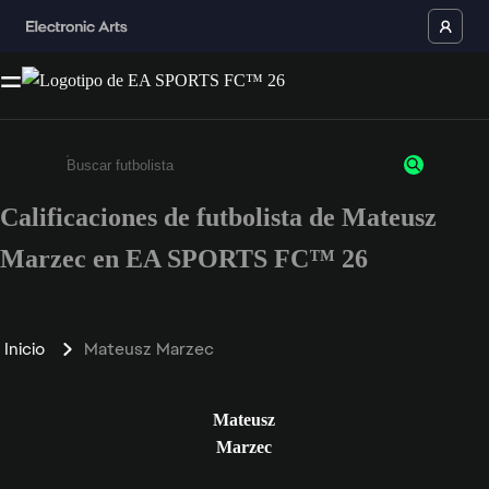
Calificaciones de futbolista de Mateusz
Ingresa un mínimo de 3 caracteres o números
Marzec en EA SPORTS FC™ 26
Inicio
Mateusz Marzec
Mateusz
Marzec