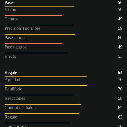
Pases
56
Visión
59
Centros
49
Precisión Tiro Libre
59
Pases cortos
60
Pases largos
49
Efecto
53
Regate
64
Agilidad
70
Equilibrio
70
Reacciones
58
Control del balón
65
Regate
63
Compostura
56