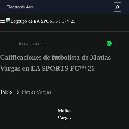
Calificaciones de futbolista de Matías
Ingresa un mínimo de 3 caracteres o números
Vargas en EA SPORTS FC™ 26
Inicio
Matías Vargas
Matías
Vargas