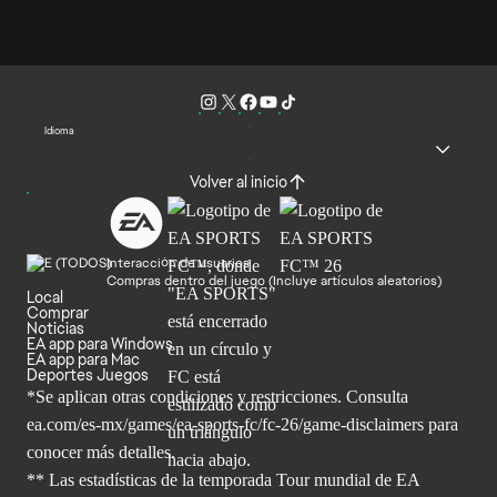
Idioma
Volver al inicio
Interacción de usuarios
Compras dentro del juego (Incluye artículos aleatorios)
Local
Comprar
Noticias
EA app para Windows
EA app para Mac
Deportes Juegos
*Se aplican otras condiciones y restricciones. Consulta
ea.com/
es-mx/games/ea-sports-fc/fc-26/game-disclaimers para
conocer más
detalles.
** Las estadísticas de la temporada Tour mundial de EA