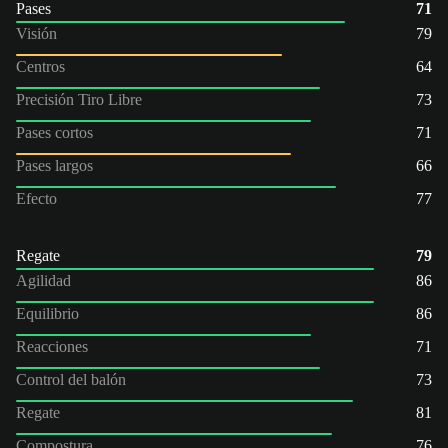
Pases
71
Visión
79
Centros
64
Precisión Tiro Libre
73
Pases cortos
71
Pases largos
66
Efecto
77
Regate
79
Agilidad
86
Equilibrio
86
Reacciones
71
Control del balón
73
Regate
81
Compostura
76