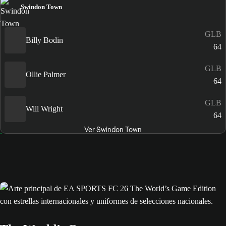
Swindon Town
GLB
Billy Bodin
64
GLB
Ollie Palmer
64
GLB
Will Wright
64
Ver Swindon Town