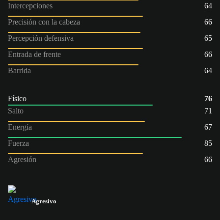
Intercepciones
64
Precisión con la cabeza
66
Percepción defensiva
65
Entrada de frente
66
Barrida
64
Físico
76
Salto
71
Energía
67
Fuerza
85
Agresión
66
Agresivo