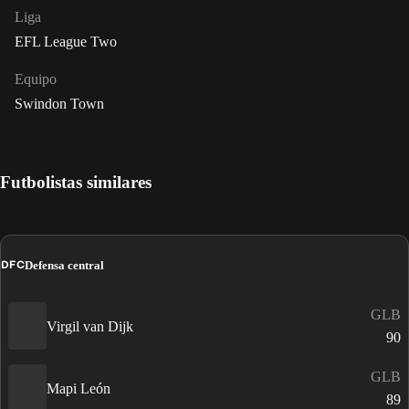
Liga
EFL League Two
Equipo
Swindon Town
Futbolistas similares
DFC
Defensa central
GLB
Virgil van Dijk
90
GLB
Mapi León
89