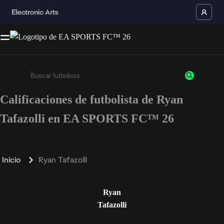
Calificaciones de futbolista de Ryan
Ingresa un mínimo de 3 caracteres o números
Tafazolli en EA SPORTS FC™ 26
Inicio
Ryan Tafazolli
Ryan
Tafazolli