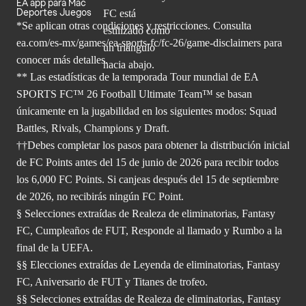
EA app para Mac
Deportes Juegos
*Se aplican otras condiciones y restricciones. Consulta
ea.com/
es-mx/games/ea-sports-fc/fc-26/game-disclaimers para
conocer más
detalles.
** Las estadísticas de la temporada Tour mundial de EA
SPORTS FC™ 26 Football Ultimate Team™ se basan
únicamente en la jugabilidad en los siguientes modos: Squad
Battles, Rivals, Champions y Draft.
††Debes completar los pasos para obtener la distribución inicial
de FC Points antes del 15 de junio de 2026 para recibir todos
los 6,000 FC Points. Si canjeas después del 15 de septiembre
de 2026, no recibirás ningún FC Point.
§ Selecciones extraídas de Realeza de eliminatorias, Fantasy
FC, Cumpleaños de FUT, Responde al llamado y Rumbo a la
final de la UEFA.
§§ Elecciones extraídas de Leyenda de eliminatorias, Fantasy
FC, Aniversario de FUT y Titanes de trofeo.
§§ Selecciones extraídas de Realeza de eliminatorias, Fantasy