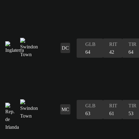
GLB
RIT
TIR
DC
64
42
64
GLB
RIT
TIR
MC
63
61
53