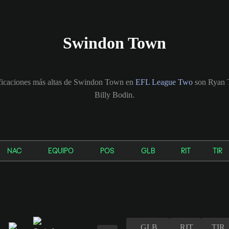
Swindon Town
ificaciones más altas de Swindon Town en
EFL League Two
son Ryan T
Billy Bodin.
NAC
EQUIPO
POS
GLB
RIT
TIR
GLB
RIT
TIR