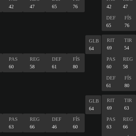
42
47
65
76
42
47
DEF
FÍS
65
76
RIT
TIR
GLB
69
54
64
PAS
REG
DEF
FÍS
PAS
REG
60
58
61
80
60
58
DEF
FÍS
61
80
RIT
TIR
GLB
69
63
64
PAS
REG
DEF
FÍS
PAS
REG
63
66
46
60
63
66