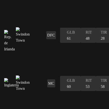
GLB
RIT
TIR
DFC
61
48
28
GLB
RIT
TIR
MC
60
53
58