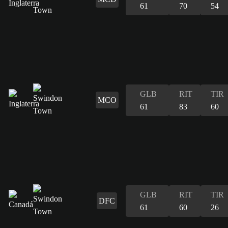
61
70
54
GLB
RIT
TIR
MCO
61
83
60
GLB
RIT
TIR
DFC
61
60
26