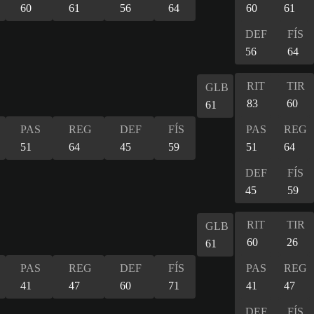
60
61
56
64
60
61
DEF
FÍS
56
64
RIT
TIR
GLB
83
60
61
PAS
REG
DEF
FÍS
PAS
REG
51
64
45
59
51
64
DEF
FÍS
45
59
RIT
TIR
GLB
60
26
61
PAS
REG
DEF
FÍS
PAS
REG
41
47
60
71
41
47
DEF
FÍS