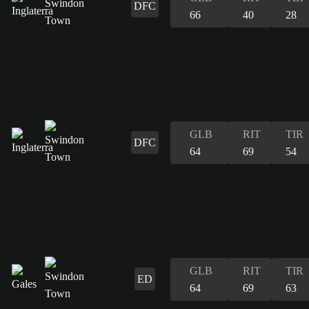
DFC
66
40
28
GLB
RIT
TIR
DFC
64
69
54
GLB
RIT
TIR
ED
64
69
63