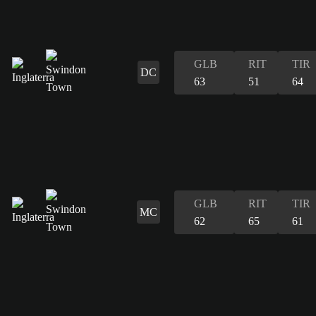
GLB
RIT
TIR
DC
63
51
64
GLB
RIT
TIR
MC
62
65
61