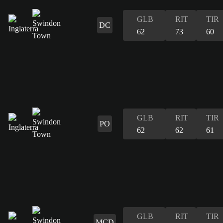
GLB
RIT
TIR
DC
62
73
60
GLB
RIT
TIR
PO
62
62
61
GLB
RIT
TIR
MCD