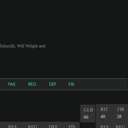
afazolli, Will Wright and
PAS
REG
DEF
FÍS
RIT
TIR
GLB
40
28
66
PAS
REG
DEF
FÍS
PAS
REG