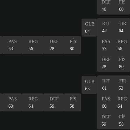
DEF
FÍS
46
60
RIT
TIR
GLB
42
64
64
PAS
REG
DEF
FÍS
PAS
REG
53
56
28
80
53
56
DEF
FÍS
28
80
RIT
TIR
GLB
61
53
63
PAS
REG
DEF
FÍS
PAS
REG
60
64
59
58
60
64
DEF
FÍS
59
58