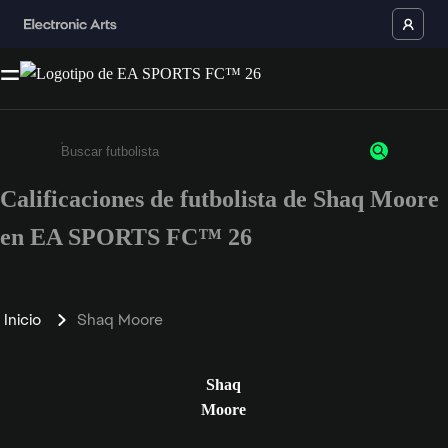
Calificaciones de futbolista de Shaq Moore
Ingresa un mínimo de 3 caracteres o números
en EA SPORTS FC™ 26
Inicio
Shaq Moore
Shaq
Moore