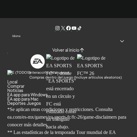
Idioma
Volver al inicio
Interacción de usuarios
Compras dentro del juego (Incluye artículos aleatorios)
Local
Comprar
Noticias
EA app para Windows
EA app para Mac
Deportes Juegos
*Se aplican otras condiciones y restricciones. Consulta
ea.com/
es-mx/games/ea-sports-fc/fc-26/game-disclaimers para
conocer más
detalles.
** Las estadísticas de la temporada Tour mundial de EA