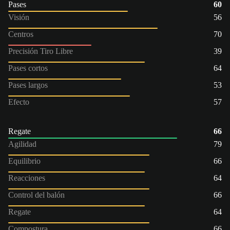
Pases
60
Visión
56
Centros
70
Precisión Tiro Libre
39
Pases cortos
64
Pases largos
53
Efecto
57
Regate
66
Agilidad
79
Equilibrio
66
Reacciones
64
Control del balón
66
Regate
64
Compostura
66