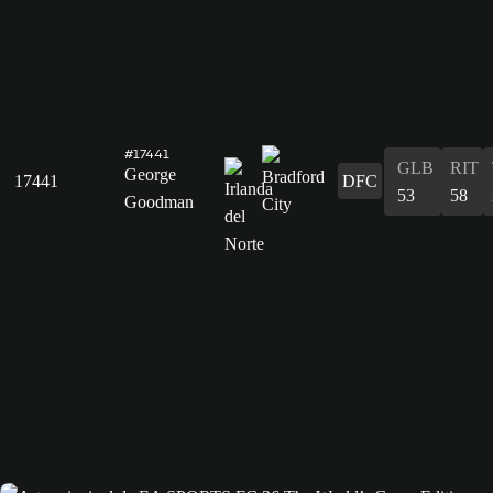
#17441
GLB
RIT
George
17441
DFC
53
58
Goodman