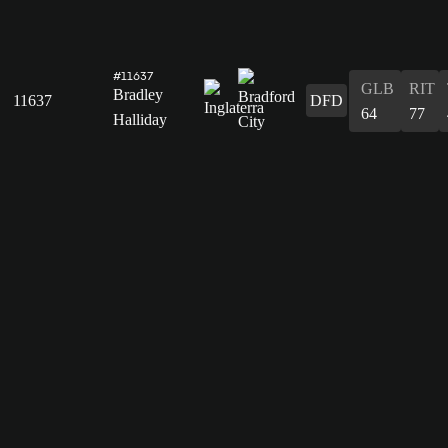
#11637
GLB
RIT
Bradley
11637
DFD
64
77
Halliday