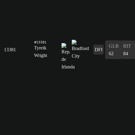
#13381
GLB
RIT
Tyreik
13381
DFI
62
84
Wright