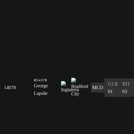
#14078
GLB
RIT
George
14078
MCO
61
63
Lapslie