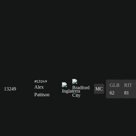
#13249
GLB
RIT
Alex
13249
MC
62
81
Pattison