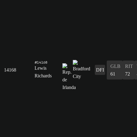
#14168
GLB
RIT
Lewis
14168
DFI
61
72
Richards