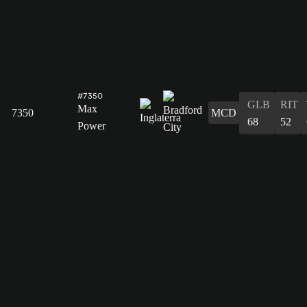
#7350
GLB
RIT
Max
7350
MCD
68
52
Power