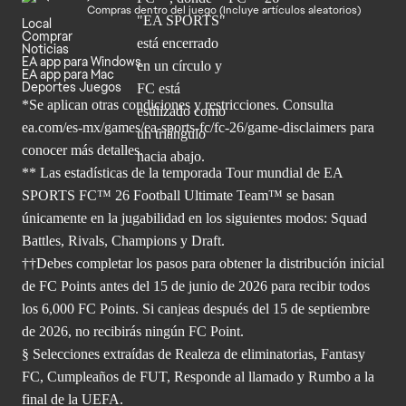
Compras dentro del juego (Incluye artículos aleatorios)
Local
Comprar
Noticias
EA app para Windows
EA app para Mac
Deportes Juegos
*Se aplican otras condiciones y restricciones. Consulta
ea.com/
es-mx/games/ea-sports-fc/fc-26/game-disclaimers para
conocer más
detalles.
** Las estadísticas de la temporada Tour mundial de EA
SPORTS FC™ 26 Football Ultimate Team™ se basan
únicamente en la jugabilidad en los siguientes modos: Squad
Battles, Rivals, Champions y Draft.
††Debes completar los pasos para obtener la distribución inicial
de FC Points antes del 15 de junio de 2026 para recibir todos
los 6,000 FC Points. Si canjeas después del 15 de septiembre
de 2026, no recibirás ningún FC Point.
§ Selecciones extraídas de Realeza de eliminatorias, Fantasy
FC, Cumpleaños de FUT, Responde al llamado y Rumbo a la
final de la UEFA.