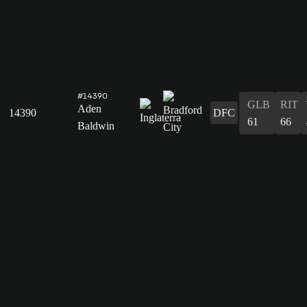
#14390
GLB
RIT
Aden
14390
DFC
61
66
Baldwin