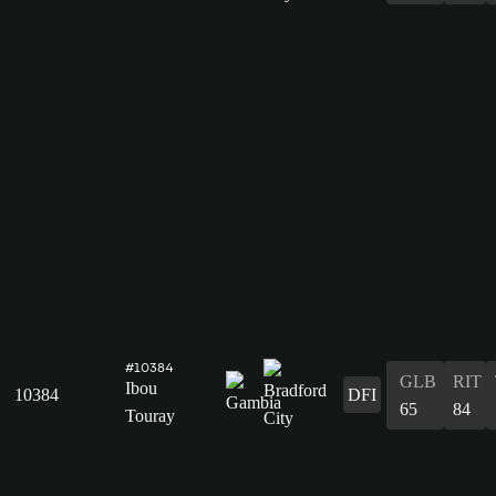
#10384
GLB
RIT
Ibou
10384
DFI
65
84
Touray