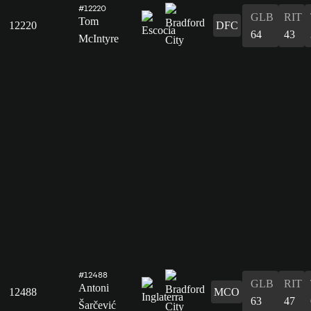
#12220
GLB
RIT
Tom
12220
DFC
64
43
McIntyre
#12488
GLB
RIT
Antoni
12488
MCO
63
47
Šarčević