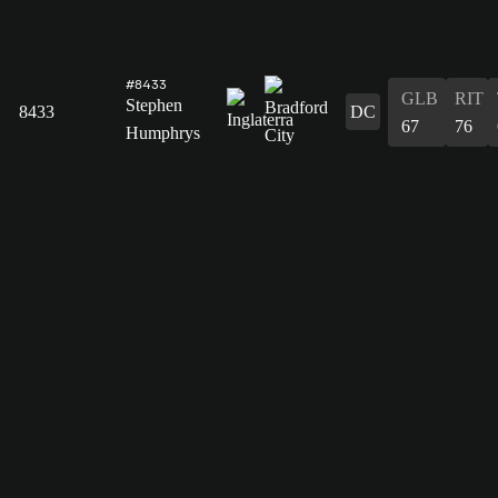
#8433
GLB
RIT
Stephen
8433
DC
67
76
Humphrys