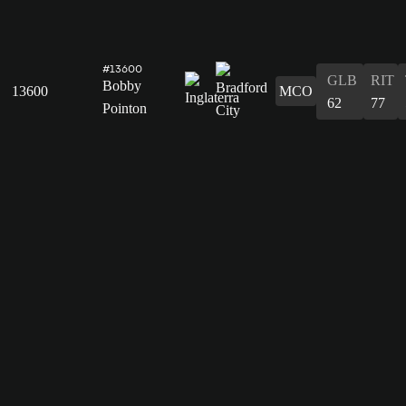
#13600
GLB
RIT
Bobby
13600
MCO
62
77
Pointon