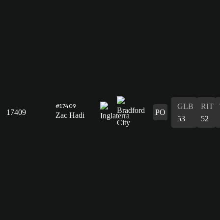
GLB
RIT
#17409
17409
PO
Zac Hadi
53
52