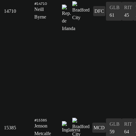
#14710
GLB
RIT
Neill
14710
DFC
61
45
Byrne
#15385
GLB
RIT
Jenson
15385
MCD
59
64
Metcalfe