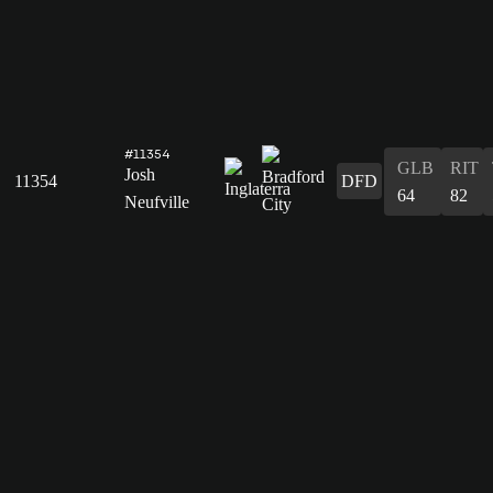
#11354
GLB
RIT
Josh
11354
DFD
64
82
Neufville