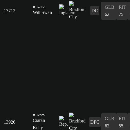
GLB
RIT
#13712
13712
DC
Will Swan
62
75
#13926
GLB
RIT
Ciarán
13926
DFC
62
55
Kelly