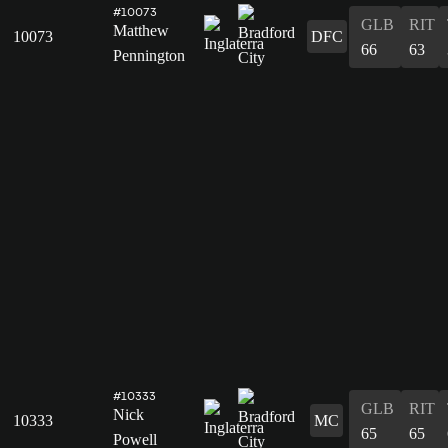
#10073
GLB
RIT
Matthew
10073
DFC
66
63
Pennington
#10333
GLB
RIT
Nick
10333
MC
65
65
Powell