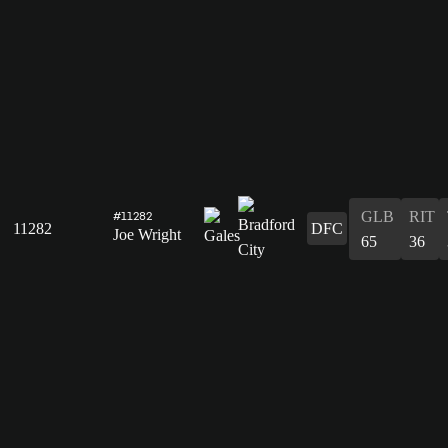
GLB
RIT
#11282
11282
DFC
Joe Wright
65
36