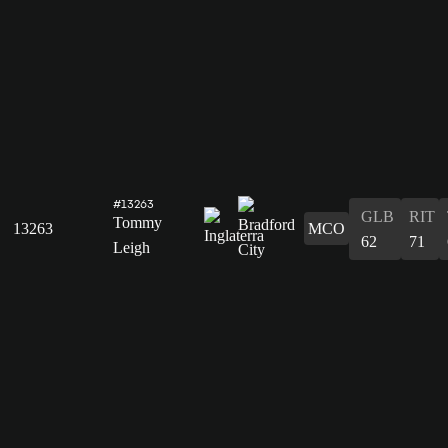
#13263
GLB
RIT
Tommy
13263
MCO
62
71
Leigh