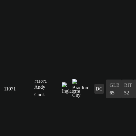
#11071
GLB
RIT
Andy
11071
DC
65
52
Cook