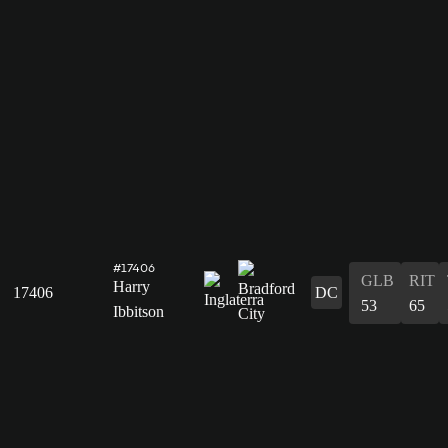
#17406
GLB
RIT
Harry
17406
DC
53
65
Ibbitson