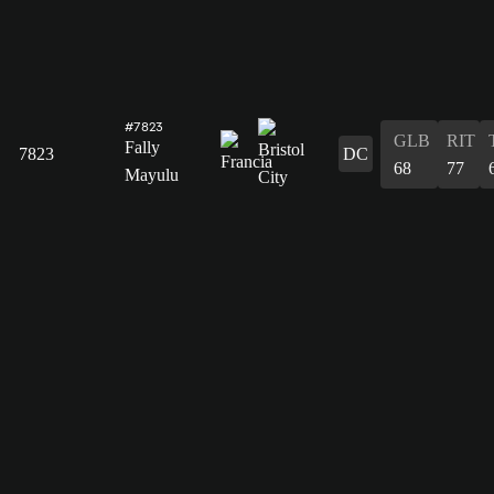
#7823
GLB
RIT
Fally
7823
DC
68
77
Mayulu