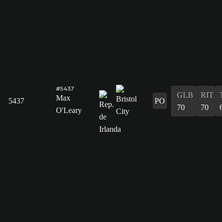
#5437
GLB
RIT
Max
5437
PO
70
70
O'Leary