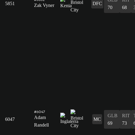
5851
DFC
Zak Vyner
70
68
#6047
GLB
RIT
Adam
6047
MC
69
73
Randell