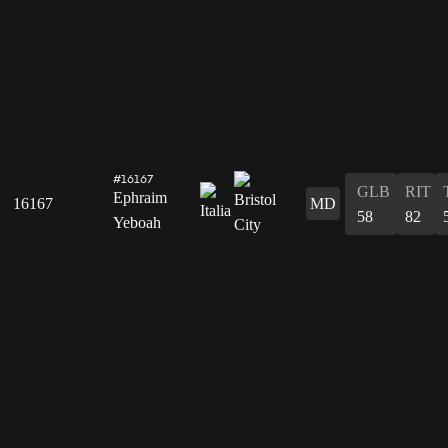
#16167
GLB
RIT
Ephraim
16167
MD
58
82
Yeboah