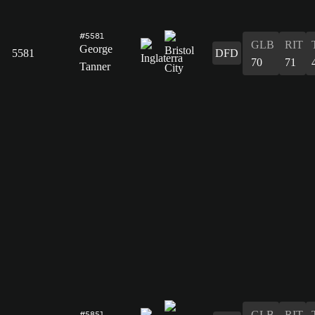
#5581
GLB
RIT
George
5581
DFD
70
71
Tanner
GLB
RIT
#5851