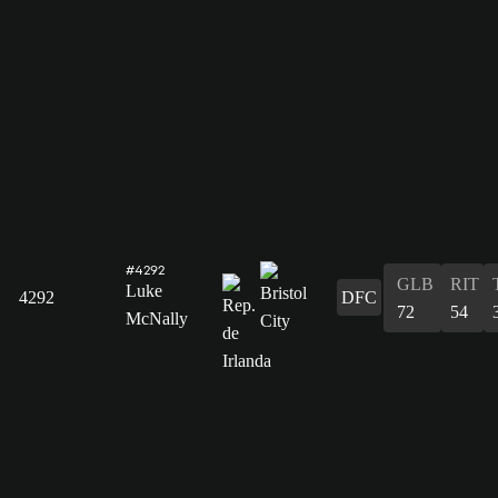
#4292
GLB
RIT
Luke
4292
DFC
72
54
McNally