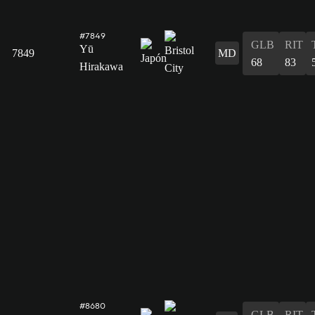
#7849
GLB
RIT
Yū
7849
MD
68
83
Hirakawa
#8680
GLB
RIT