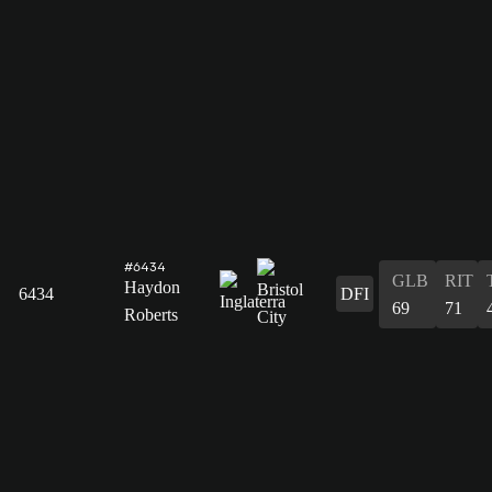
#6434
GLB
RIT
Haydon
6434
DFI
69
71
Roberts