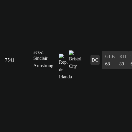
#7541
GLB
RIT
Sinclair
7541
DC
68
89
Armstrong