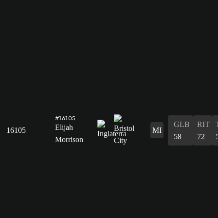
#16105
GLB
RIT
Elijah
16105
MI
58
72
Morrison