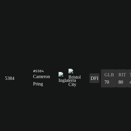
#5384
GLB
RIT
Cameron
5384
DFI
70
80
Pring