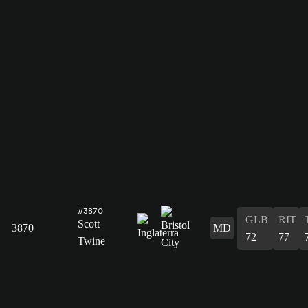
#3870
GLB
RIT
Scott
3870
MD
72
77
Twine