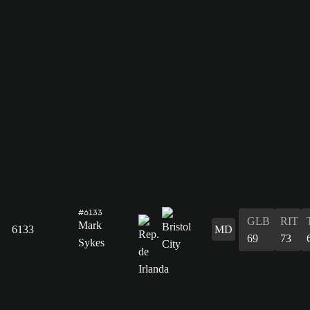
#6133
GLB
RIT
Mark
6133
MD
69
73
Sykes