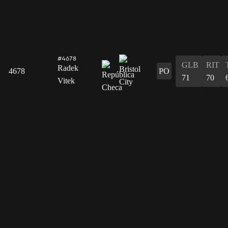
#4678
GLB
RIT
Radek
4678
PO
71
70
Vitek