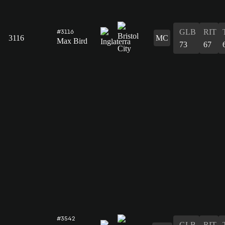
GLB
RIT
#3116
3116
MC
Max Bird
73
67
#3542
GLB
RIT