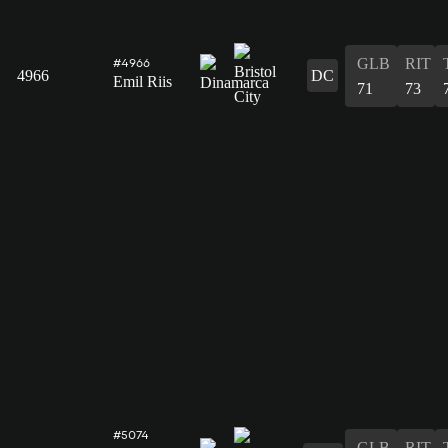
GLB
RIT
#4966
4966
DC
Emil Riis
71
73
#5074
GLB
RIT