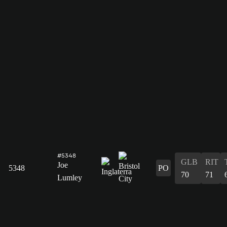
#5348
GLB
RIT
Joe
5348
PO
70
71
Lumley