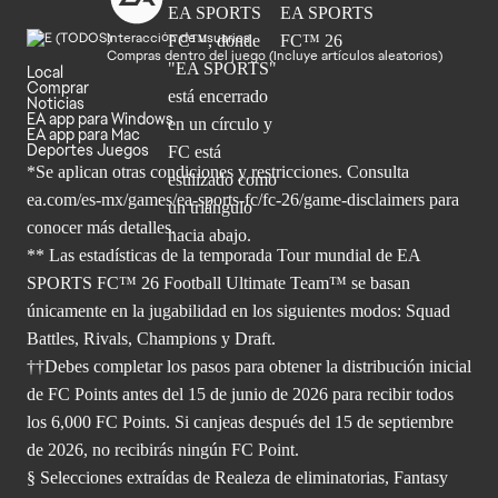
Interacción de usuarios
Compras dentro del juego (Incluye artículos aleatorios)
Local
Comprar
Noticias
EA app para Windows
EA app para Mac
Deportes Juegos
*Se aplican otras condiciones y restricciones. Consulta
ea.com/
es-mx/games/ea-sports-fc/fc-26/game-disclaimers para
conocer más
detalles.
** Las estadísticas de la temporada Tour mundial de EA
SPORTS FC™ 26 Football Ultimate Team™ se basan
únicamente en la jugabilidad en los siguientes modos: Squad
Battles, Rivals, Champions y Draft.
††Debes completar los pasos para obtener la distribución inicial
de FC Points antes del 15 de junio de 2026 para recibir todos
los 6,000 FC Points. Si canjeas después del 15 de septiembre
de 2026, no recibirás ningún FC Point.
§ Selecciones extraídas de Realeza de eliminatorias, Fantasy