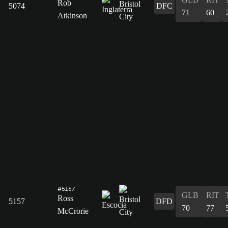
Rob
5074
DFC
71
60
Atkinson
#5157
GLB
RIT
Ross
5157
DFD
70
77
McCrorie