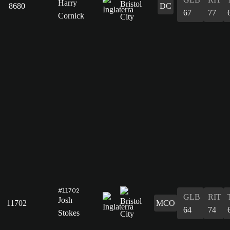
Harry
8680
DC
67
77
Cornick
#11702
GLB
RIT
Josh
11702
MCO
64
74
Stokes