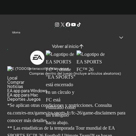
Idioma
Volver al inicio
Interacción de usuarios
Compras dentro del juego (Incluye artículos aleatorios)
Local
Comprar
Noticias
EA app para Windows
EA app para Mac
Deportes Juegos
*Se aplican otras condiciones y restricciones. Consulta
ea.com/
es-mx/games/ea-sports-fc/fc-26/game-disclaimers para
conocer más
detalles.
** Las estadísticas de la temporada Tour mundial de EA
SPORTS FC™ 26 Football Ultimate Team™ se basan