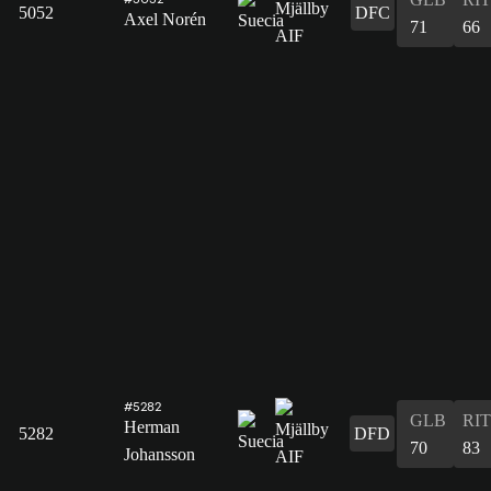
5052
DFC
Axel Norén
71
66
#5282
GLB
RIT
Herman
5282
DFD
70
83
Johansson