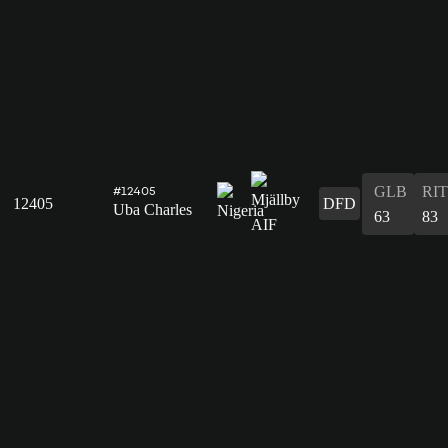
GLB
RIT
#12405
12405
DFD
Uba Charles
63
83