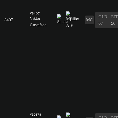
#8407
GLB
RIT
Viktor
8407
MC
67
56
Gustafson
#10878
GLB
RIT