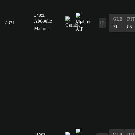
#4821
GLB
RIT
Abdoulie
4821
EI
71
85
Manneh
GLB
RIT
#5052