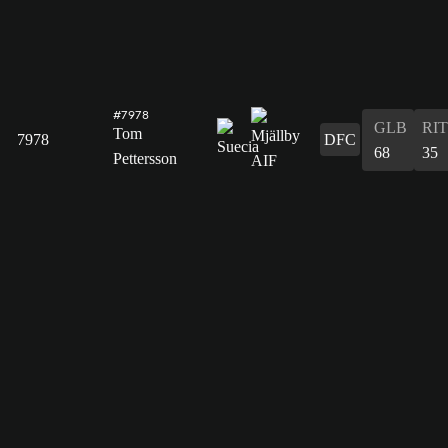
#7978
GLB
RIT
Tom
7978
DFC
68
35
Pettersson