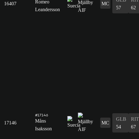
Romeo
16407
MC
57
62
Leandersson
#17146
GLB
RIT
Måns
17146
MC
54
67
Isaksson