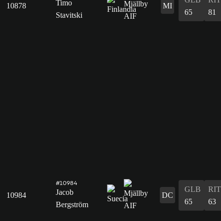
Timo
10878
MI
65
81
Stavitski
#10984
GLB
RIT
Jacob
10984
DC
65
63
Bergström