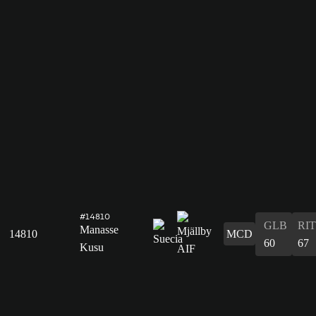
#14810
GLB
RIT
Manasse
14810
MCD
60
67
Kusu