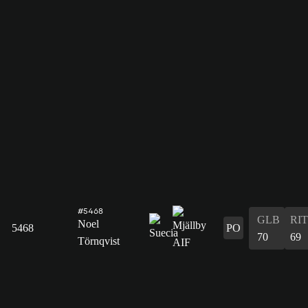
#5468
GLB
RIT
Noel
5468
PO
70
69
Törnqvist