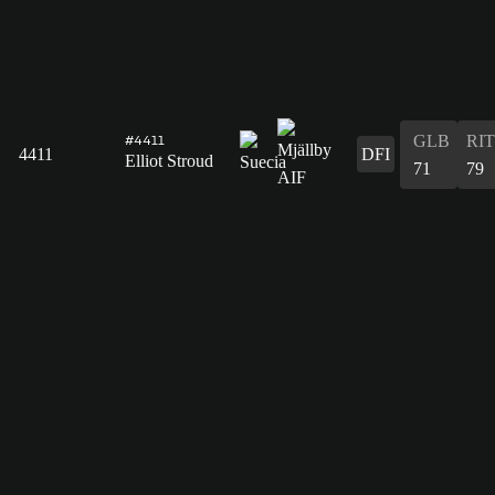
GLB
RIT
#4411
4411
DFI
Elliot Stroud
71
79