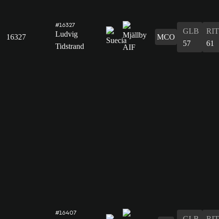
#16327
GLB
RIT
Ludvig
16327
MCO
57
61
Tidstrand
#16407
GLB
RIT