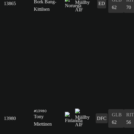
Bork Bang-
13865
ED
62
70
Kittilsen
#13980
GLB
RIT
Tony
13980
DFC
62
56
Miettinen