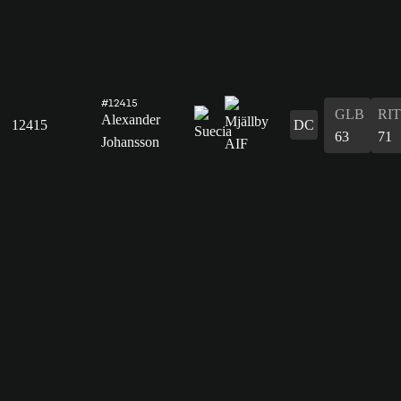
#12415
GLB
RIT
Alexander
12415
DC
63
71
Johansson