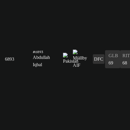
#6893
GLB
RIT
Abdullah
6893
DFC
69
68
Iqbal