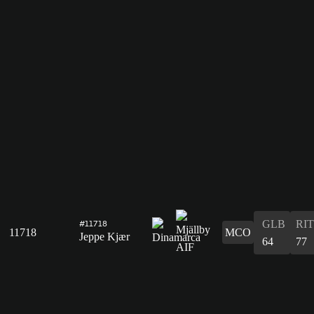
GLB
RIT
#11718
11718
MCO
Jeppe Kjær
64
77