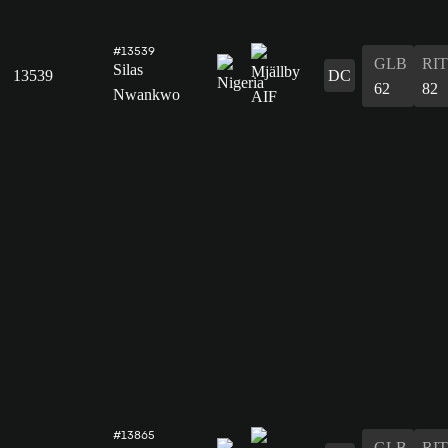
#13539
GLB
RIT
Silas
13539
DC
62
82
Nwankwo
#13865
GLB
RIT