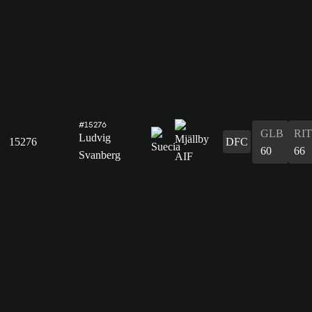
#15276
GLB
RIT
Ludvig
15276
DFC
60
66
Svanberg