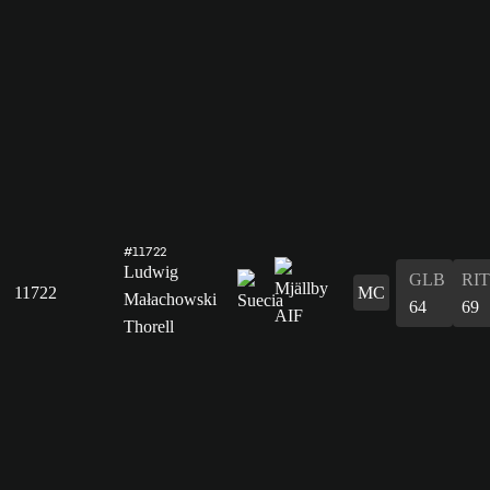
#11722
Ludwig
GLB
RIT
11722
MC
Małachowski
64
69
Thorell