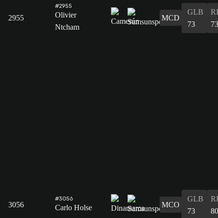
#2955
GLB
R
Olivier
2955
MCD
73
7
Ntcham
GLB
R
#3056
3056
MCO
Carlo Holse
73
8