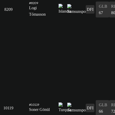
#8209
GLB
R
Logi
8209
DFI
67
8
Tómasson
GLB
R
#10119
10119
DFI
Soner Gönül
66
7