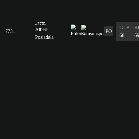
#7731
GLB
R
Albert
7731
PO
68
6
Posiadała