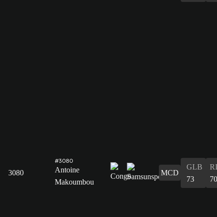
#3080
GLB
R
Antoine
3080
MCD
73
7
Makoumbou