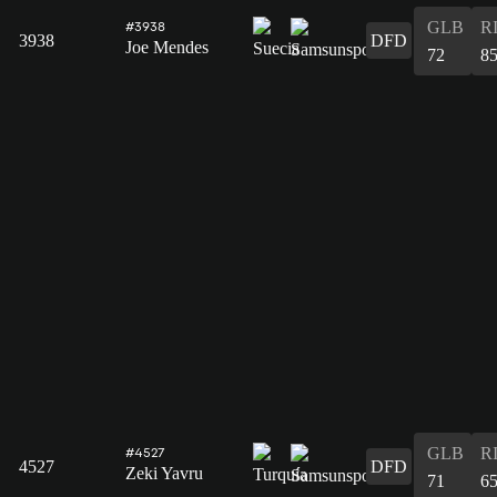
GLB
R
#3938
3938
DFD
Joe Mendes
72
8
GLB
R
#4527
4527
DFD
Zeki Yavru
71
6