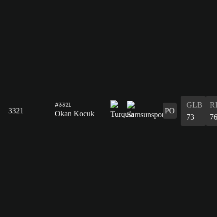
GLB
R
#3321
3321
PO
Okan Kocuk
73
7