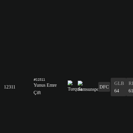
#12311
GLB
R
Yunus Emre
12311
DFC
64
6
Çift