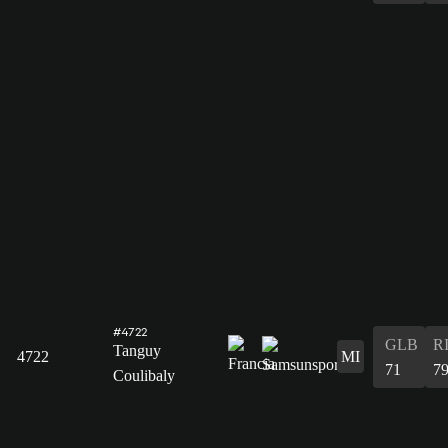
#4722
GLB
R
Tanguy
4722
MI
71
7
Coulibaly