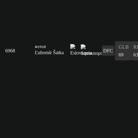
GLB
R
#6968
6968
DFC
Ľubomír Šatka
69
6