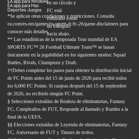
EA app para Windows
EA app para Mac
Deportes Juegos
*Se aplican otras condiciones y restricciones. Consulta
ea.com/
es-mx/games/ea-sports-fc/fc-26/game-disclaimers para
conocer más
detalles.
** Las estadísticas de la temporada Tour mundial de EA
SPORTS FC™ 26 Football Ultimate Team™ se basan
únicamente en la jugabilidad en los siguientes modos: Squad
Battles, Rivals, Champions y Draft.
††Debes completar los pasos para obtener la distribución inicial
de FC Points antes del 15 de junio de 2026 para recibir todos
los 6,000 FC Points. Si canjeas después del 15 de septiembre
de 2026, no recibirás ningún FC Point.
§ Selecciones extraídas de Realeza de eliminatorias, Fantasy
FC, Cumpleaños de FUT, Responde al llamado y Rumbo a la
final de la UEFA.
§§ Elecciones extraídas de Leyenda de eliminatorias, Fantasy
FC, Aniversario de FUT y Titanes de trofeo.