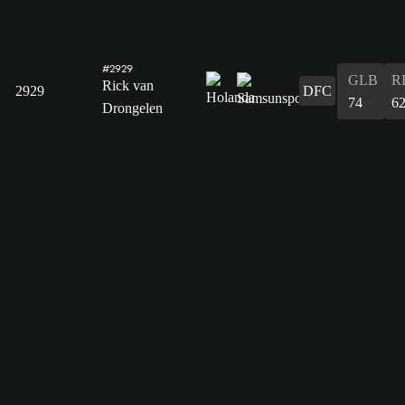
#2929
GLB
R
Rick van
2929
DFC
74
6
Drongelen