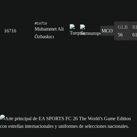
#16716
GLB
R
Muhammet Ali
16716
MCO
56
6
Özbaskıcı