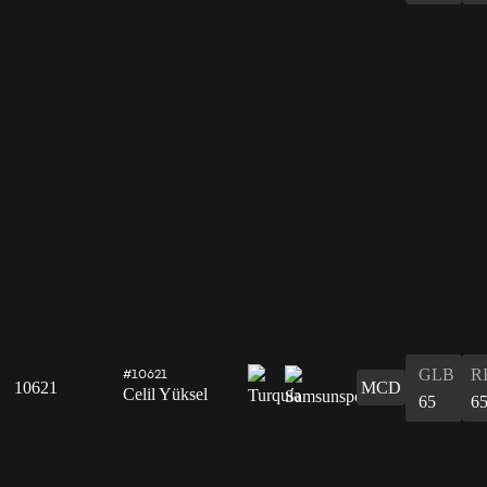
GLB
R
#10621
10621
MCD
Celil Yüksel
65
6