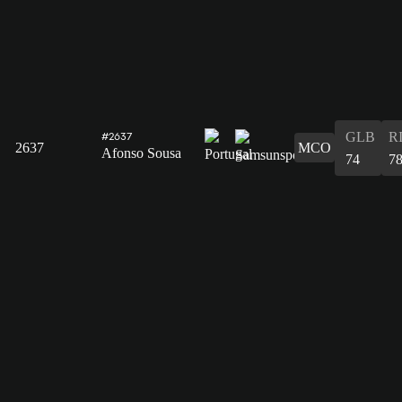
GLB
R
#2637
2637
MCO
Afonso Sousa
74
7