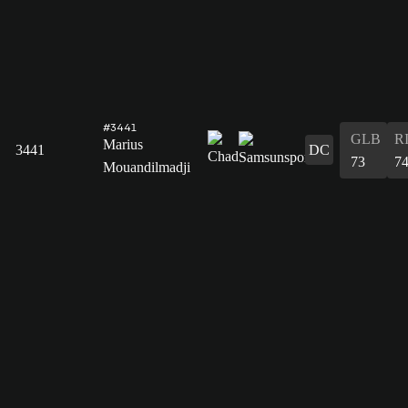
#3441
GLB
R
Marius
3441
DC
73
7
Mouandilmadji