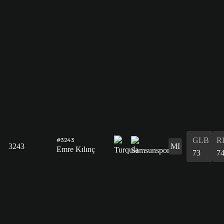
GLB
R
#3243
3243
MI
Emre Kılınç
73
7