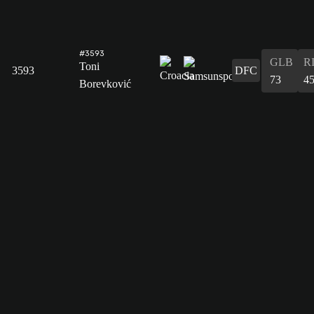
#3593
GLB
R
Toni
3593
DFC
73
4
Borevković