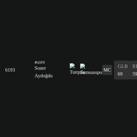
#6193
GLB
R
Soner
6193
MC
69
5
Aydoğdu