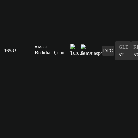
GLB
R
#16583
16583
DFC
Bedirhan Çetin
57
5