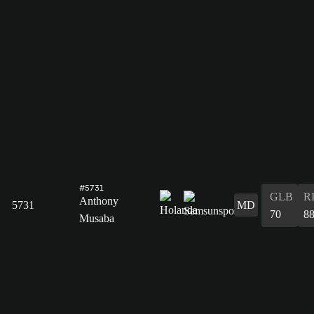
#5731
GLB
R
Anthony
5731
MD
70
8
Musaba