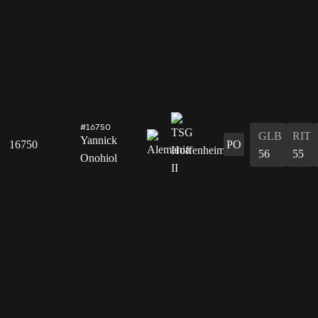
#16750
GLB
RIT
Yannick
16750
PO
56
55
Onohiol