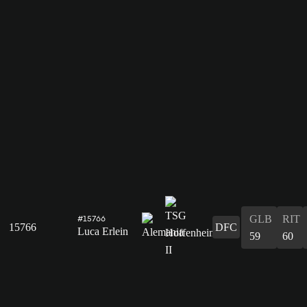
GLB
RIT
#15766
15766
DFC
Luca Erlein
59
60