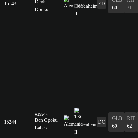
Denis
15143
ED
60
71
Donkor
#15244
GLB
RIT
Ben Opoku
15244
DC
60
62
Labes