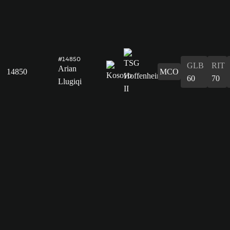
#14850
GLB
RIT
Arian
14850
MCO
60
70
Llugiqi