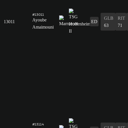
#13011
GLB
RIT
Ayoube
13011
ED
63
71
Amaimouni
#13114
GLB
RIT