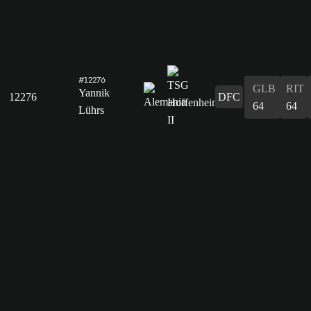
#12276
GLB
RIT
Yannik
12276
DFC
64
64
Lührs