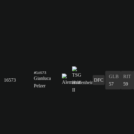
#16573
GLB
RIT
Gianluca
16573
DFC
57
59
Pelzer