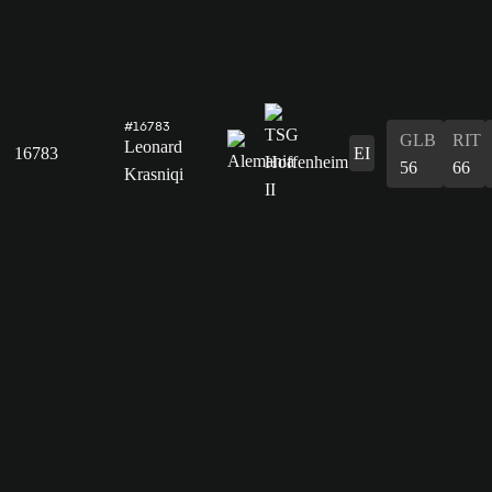
#16783
GLB
RIT
Leonard
16783
EI
56
66
Krasniqi