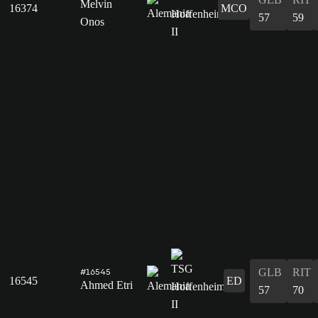
Melvin
16374
MCO
57
59
Onos
GLB
RIT
#16545
16545
ED
Ahmed Etri
57
70