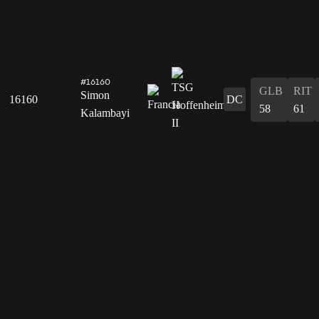
#16160
GLB
RIT
Simon
16160
DC
58
61
Kalambayi