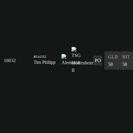
GLB
RIT
#16032
16032
PO
Tim Philipp
58
58