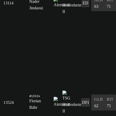
Nader
13114
ED
63
71
Jindaoui
#13524
GLB
RIT
Florian
13524
DFI
62
75
Bähr