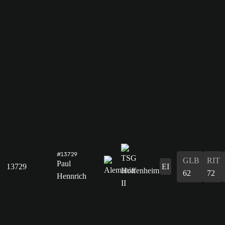
#13729
GLB
RIT
Paul
13729
EI
62
72
Hennrich