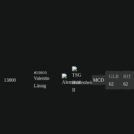
#13800
GLB
RIT
Valentin
13800
MCD
62
62
Lässig