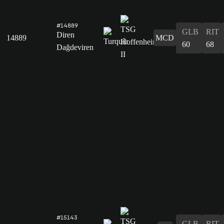
#14889
GLB
RIT
Diren
14889
MCD
60
68
Dağdeviren
#15143
GLB
RIT