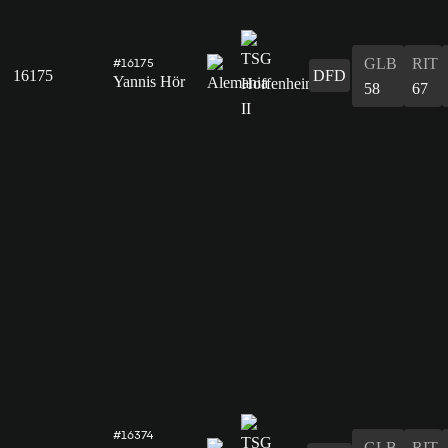
GLB
RIT
#16175
16175
DFD
Yannis Hör
58
67
#16374
GLB
RIT