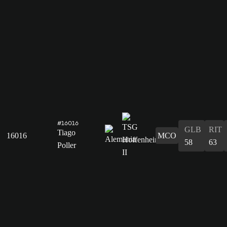
#16016
GLB
RIT
Tiago
16016
MCO
58
63
Poller