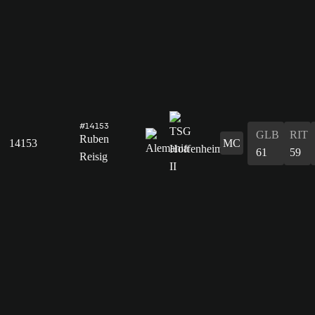
#14153
GLB
RIT
Ruben
14153
MC
61
59
Reisig