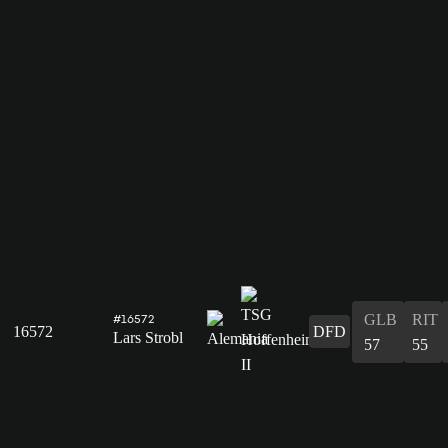
GLB
RIT
#16572
16572
DFD
Lars Strobl
57
55