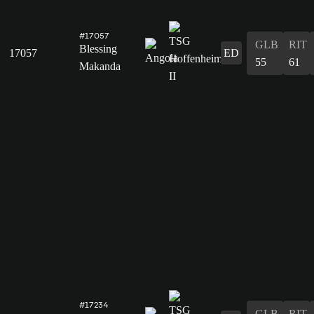
#17057
GLB
RIT
Blessing
17057
ED
55
61
Makanda
#17234
GLB
RIT