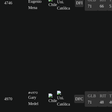
Eugenio
4746
DFI
71
66
5
Mena
#4970
GLB
RIT
T
Gary
4970
DFC
71
48
4
Medel