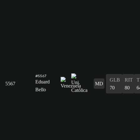
#5567
GLB
RIT
T
Eduard
5567
MD
70
80
6
Bello