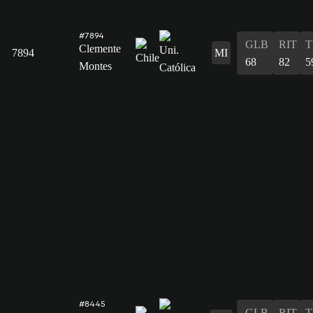
#7894
GLB
RIT
T
Clemente
7894
MI
68
82
5
Montes
#8445
GLB
RIT
T