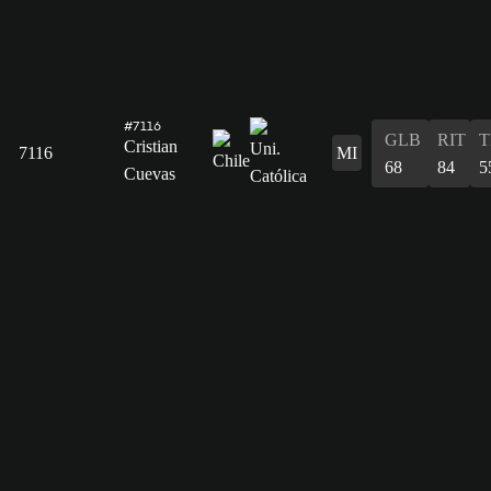
#7116
GLB
RIT
T
Cristian
7116
MI
68
84
5
Cuevas