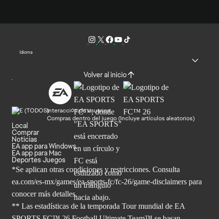
Idioma
Volver al inicio
Interacción de usuarios
Compras dentro del juego (Incluye artículos aleatorios)
Local
Comprar
Noticias
EA app para Windows
EA app para Mac
Deportes Juegos
*Se aplican otras condiciones y restricciones. Consulta
ea.com/
es-mx/games/ea-sports-fc/fc-26/game-disclaimers para
conocer más
detalles.
** Las estadísticas de la temporada Tour mundial de EA
SPORTS FC™ 26 Football Ultimate Team™ se basan