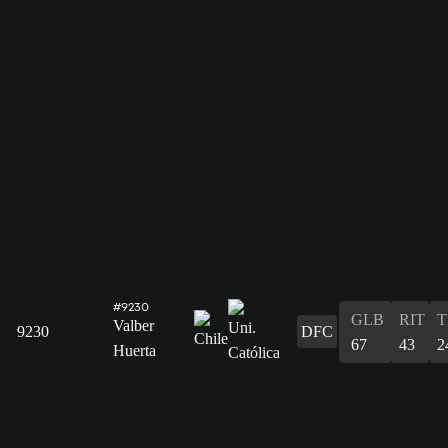
#9230
GLB
RIT
T
Valber
9230
DFC
67
43
2
Huerta