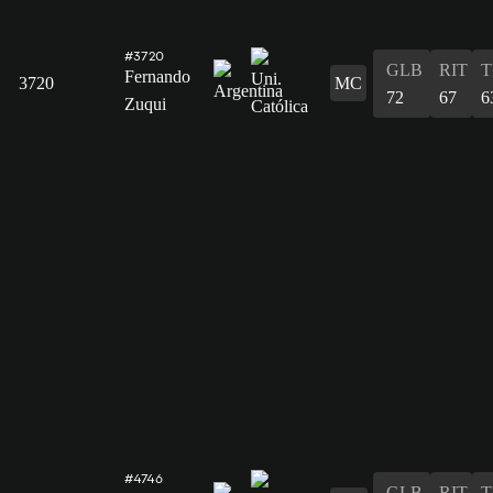
#3720
GLB
RIT
T
Fernando
3720
MC
72
67
6
Zuqui
#4746
GLB
RIT
T