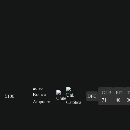
#5106
GLB
RIT
T
Branco
5106
DFC
71
48
3
Ampuero