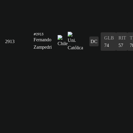
#2913
GLB
RIT
T
Fernando
2913
DC
74
57
7
Zampedri