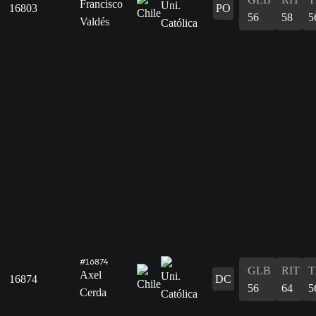
Francisco
16803
PO
56
58
5
Valdés
#16874
GLB
RIT
T
Axel
16874
DC
56
64
5
Cerda