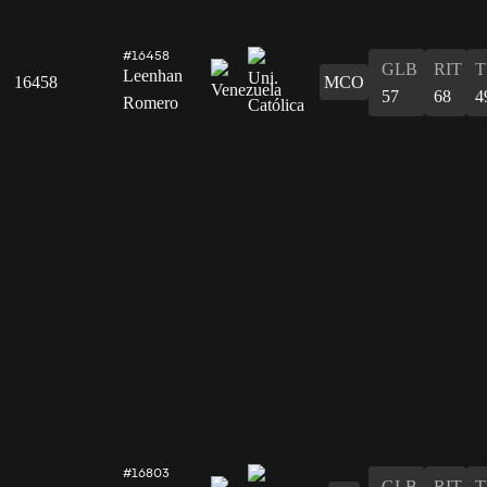
#16458
GLB
RIT
T
Leenhan
16458
MCO
57
68
4
Romero
#16803
GLB
RIT
T