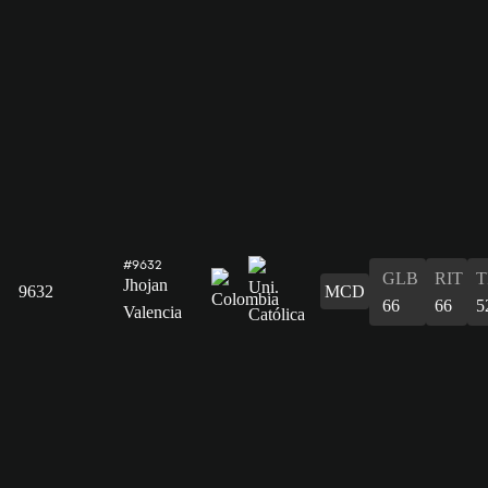
#9632
GLB
RIT
T
Jhojan
9632
MCD
66
66
5
Valencia