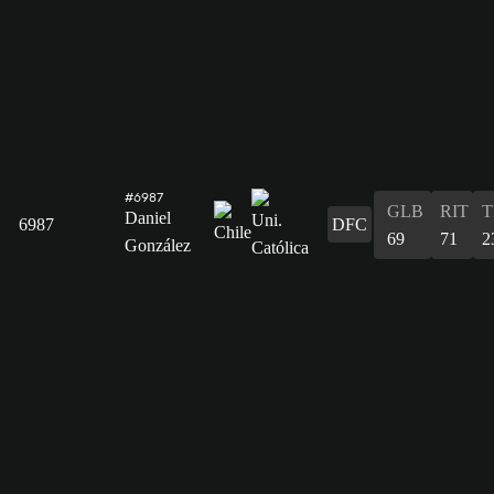
#6987
GLB
RIT
T
Daniel
6987
DFC
69
71
2
González