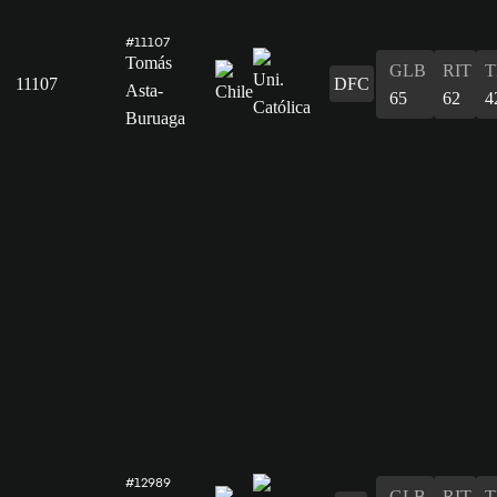
#11107
Tomás
GLB
RIT
T
11107
DFC
Asta-
65
62
4
Buruaga
#12989
GLB
RIT
T