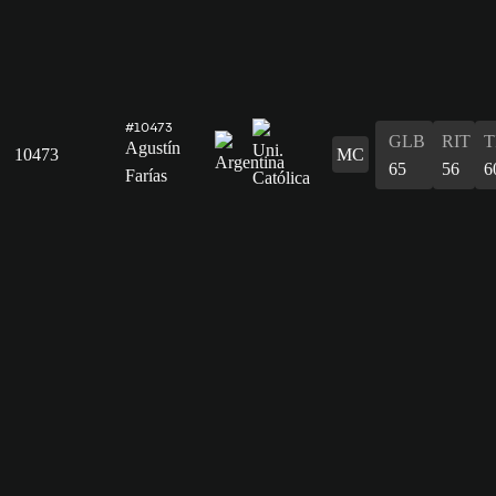
#10473
GLB
RIT
T
Agustín
10473
MC
65
56
6
Farías