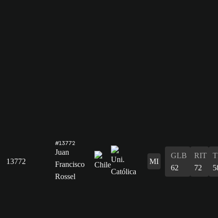
#13772
Juan
GLB
RIT
T
13772
MI
Francisco
62
72
5
Rossel