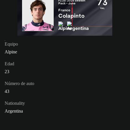
73
F1 25: 2026 Season
Pack - June
VAL
Franco
Colapinto
Equipo
Alpine
Edad
23
Número de auto
43
Nationality
Argentina