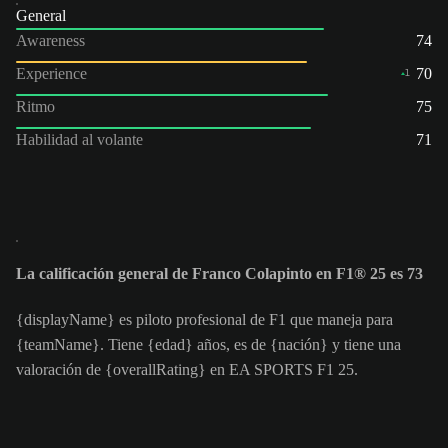
General
Awareness
74
Experience
70
1
Ritmo
75
Habilidad al volante
71
La calificación general de Franco Colapinto en F1® 25 es 73
{displayName} es piloto profesional de F1 que maneja para
{teamName}. Tiene {edad} años, es de {nación} y tiene una
valoración de {overallRating} en EA SPORTS F1 25.