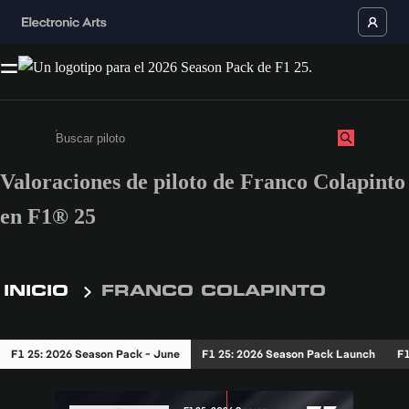
Valoraciones de piloto de Franco Colapinto
Ingresa un mínimo de 3 caracteres o números
en F1® 25
INICIO
FRANCO COLAPINTO
F1 25: 2026 Season Pack - June
F1 25: 2026 Season Pack Launch
F1