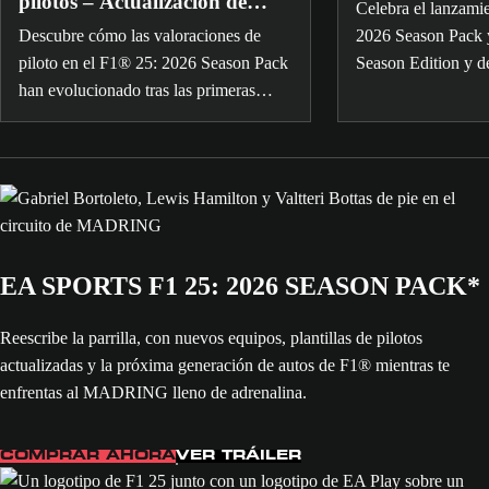
pilotos – Actualización de
Celebra el lanzami
junio
Descubre cómo las valoraciones de
2026 Season Pack 
piloto en el F1® 25: 2026 Season Pack
Season Edition y d
han evolucionado tras las primeras
las luces” con Lew
carreras de la temporada 2026 hasta el
Ibrahimović.
GP de Mónaco.
EA SPORTS F1 25: 2026 SEASON PACK*
Reescribe la parrilla, con nuevos equipos, plantillas de pilotos
actualizadas y la próxima generación de autos de F1® mientras te
enfrentas al MADRING lleno de adrenalina.
COMPRAR AHORA
VER TRÁILER