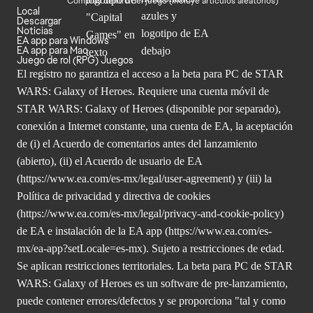
Compras dentro del juego (Incluye artículos aleatorios)
Local
Descargar
Noticias
EA app para Windows
EA app para Mac
Juego de rol (RPG) Juegos
El registro no garantiza el acceso a la beta para PC de STAR
WARS: Galaxy of Heroes. Requiere una cuenta móvil de
STAR WARS: Galaxy of Heroes (disponible por separado),
conexión a Internet constante, una cuenta de EA, la aceptación
de (i) el Acuerdo de comentarios antes del lanzamiento
(abierto), (ii) el Acuerdo de usuario de EA
(
https://www.ea.com/es-mx/legal/user-agreement
) y (iii) la
Política de privacidad y directiva de cookies
(
https://www.ea.com/es-mx/legal/privacy-and-cookie-policy
)
de EA e instalación de la EA app (
https://www.ea.com/es-
mx/ea-app?setLocale=es-mx
). Sujeto a restricciones de edad.
Se aplican restricciones territoriales. La beta para PC de STAR
WARS: Galaxy of Heroes es un software de pre-lanzamiento,
puede contener errores/defectos y se proporciona "tal y como