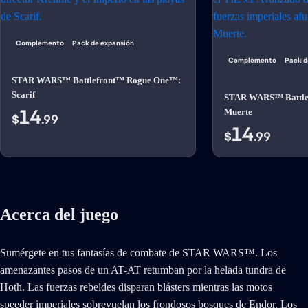
Complemento
Pack de expansión
Complemento
Pack d
STAR WARS™ Battlefront™ Rogue One™:
Scarif
STAR WARS™ Battlefr
14
Muerte
$
.99
14
$
.99
Acerca del juego
Sumérgete en tus fantasías de combate de STAR WARS™. Los
amenazantes pasos de un AT-AT retumban por la helada tundra de
Hoth. Las fuerzas rebeldes disparan blásters mientras las motos
speeder imperiales sobrevuelan los frondosos bosques de Endor. Los