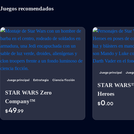
Juegos recomendados
Juego principal
Juego
Juego principal
Estrategia
Ciencia ficción
STAR WARS™:
STAR WARS Zero
Heroes
Company™
0
$
.00
49
$
.99