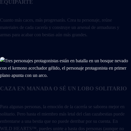
EQUIPARTE
Cuanto más caces, más progresarás. Crea tu personaje, reúne
materiales de cada cacería y construye un arsenal de armaduras y
armas para acabar con bestias aún más grandes.
CAZA EN MANADA O SÉ UN LOBO SOLITARIO
Para algunas personas, la emoción de la cacería se saborea mejor en
solitario. Pero hasta el miembro más letal del clan cazabestias puede
enfrentarse a una bestia que no puede derribar por su cuenta. En
WILD HEARTS™, puedes unirte a hasta dos personas (aunque no