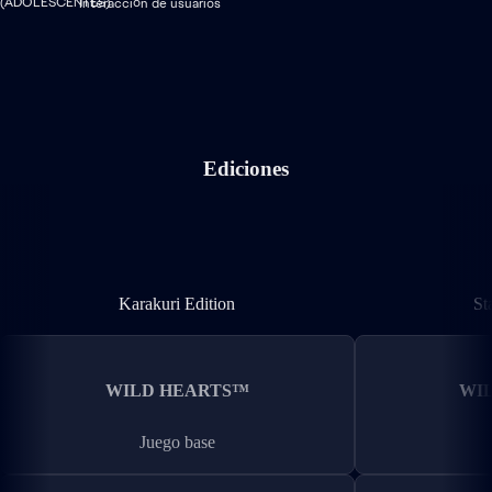
Interacción de usuarios
Ediciones
Karakuri Edition
Karakuri Edition
St
WILD HEARTS™
WI
Juego base