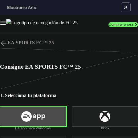
Comprar ahora
EA SPORTS FC™ 25
Idioma
Consigue EA SPORTS FC™ 25
Volver arriba
Interacción de usuarios
Compras dentro del juego (Incluye artículos aleatorios)
1. Selecciona tu plataforma
Inicio
Reserva
Noticias
EA app para Windows
EA app para Mac
Deportes Juegos
*Se aplican condiciones y limitaciones. Consulta
EA app para Windows
Xbox
https://www.ea.com/es-es/games/ea-sports-fc/fc-25/disclaimers