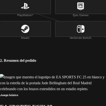
para obtener más información.
**Sujeto a condiciones y limitaciones. Consulta
https://www.ea.com/es/games/ea-sports-fc/fc-25/news/fc-25-
PlayStation®
Epic Games
dual-entitlement
para obtener más información.
Steam
Nintendo Switch
Ayuda
Información legal y privacidad
2. Resumen del pedido
Reembolsos
Responsabilidad social corporativa
Actualizaciones del servicio online
Juego básico
Es posible que se apliquen impuestos de venta en su región