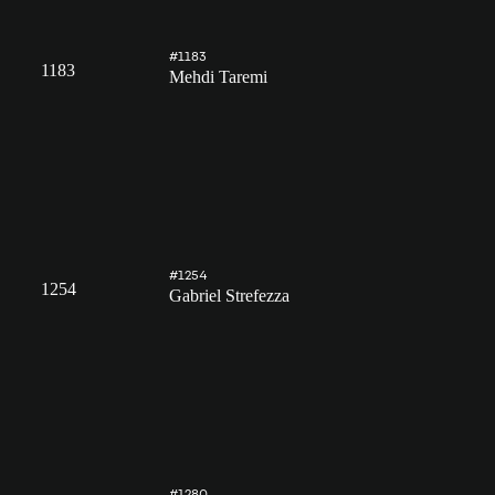
#1183
1183
Mehdi Taremi
#1254
1254
Gabriel Strefezza
#1280