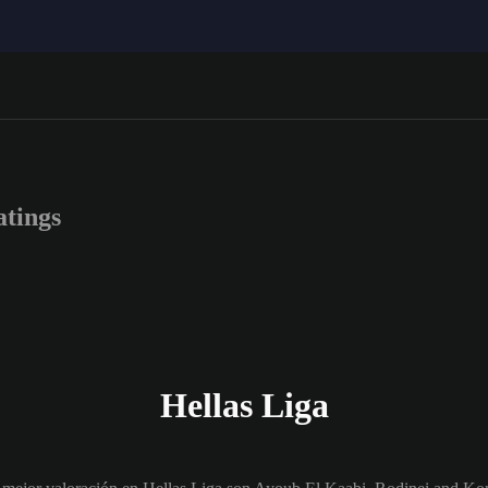
tings
Hellas Liga