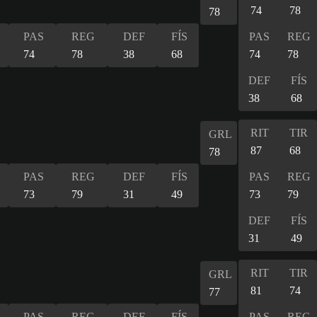
74
78
78
PAS
REG
DEF
FÍS
PAS
REG
74
78
38
68
74
78
DEF
FÍS
38
68
RIT
TIR
GRL
87
68
78
PAS
REG
DEF
FÍS
PAS
REG
73
79
31
49
73
79
DEF
FÍS
31
49
RIT
TIR
GRL
81
74
77
PAS
REG
DEF
FÍS
PAS
REG