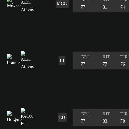
MCO
77
81
74
GRL
RIT
TIR
EI
77
77
76
GRL
RIT
TIR
ED
77
83
78