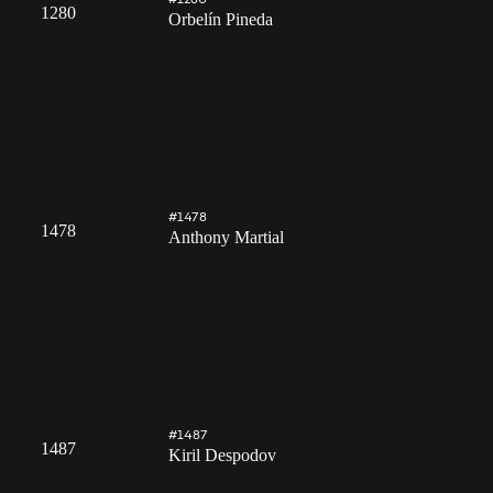
1280
Orbelín Pineda
#1478
1478
Anthony Martial
#1487
1487
Kiril Despodov