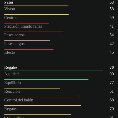
Pases
53
Visión
58
Centros
59
Precisión tirando faltas
41
Pases cortos
54
Pases largos
42
Efecto
45
Regates
70
Agilidad
90
Equilibrio
77
Reacción
51
Control del balón
68
Regates
70
Compostura
61