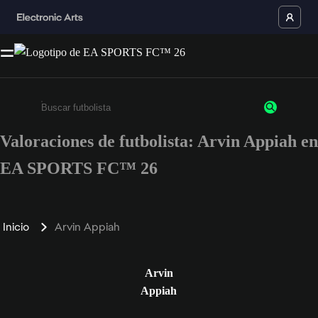
Valoraciones de futbolista: Arvin Appiah en
Escribe un mínimo de 3 caracteres o números.
EA SPORTS FC™ 26
Inicio
Arvin Appiah
Arvin
Appiah