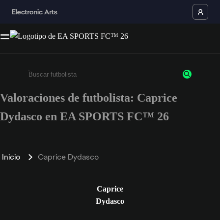
Valoraciones de futbolista: Caprice
Escribe un mínimo de 3 caracteres o números.
Dydasco en EA SPORTS FC™ 26
Inicio
Caprice Dydasco
Caprice
Dydasco