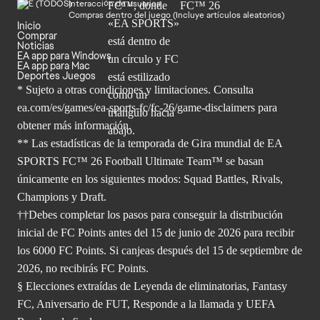
Interacción de usuarios
Compras dentro del juego (Incluye artículos aleatorios)
Inicio
Comprar
Noticias
EA app para Windows
EA app para Mac
Deportes Juegos
* Sujeto a otras condiciones y limitaciones. Consulta
ea.com/es/games/ea-sports-fc/fc-26/game-disclaimers para
obtener
más información.
** Las estadísticas de la temporada de Gira mundial de EA
SPORTS FC™ 26 Football Ultimate Team™ se basan
únicamente en los siguientes modos: Squad Battles, Rivals,
Champions y Draft.
††Debes completar los pasos para conseguir la distribución
inicial de FC Points antes del 15 de junio de 2026 para recibir
los 6000 FC Points. Si canjeas después del 15 de septiembre de
2026, no recibirás FC Points.
§ Elecciones extraídas de Leyenda de eliminatorias, Fantasy
FC, Aniversario de FUT, Responde a la llamada y UEFA