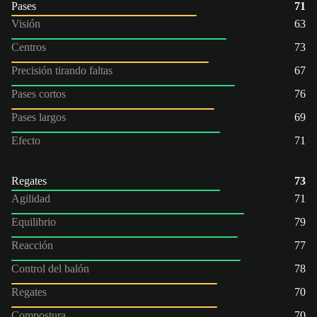
Pases
71
Visión
63
Centros
73
Precisión tirando faltas
67
Pases cortos
76
Pases largos
69
Efecto
71
Regates
73
Agilidad
71
Equilibrio
79
Reacción
77
Control del balón
78
Regates
70
Compostura
70