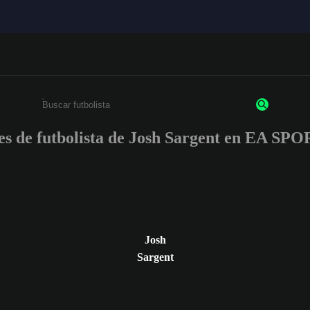
nes de futbolista de Josh Sargent en EA S
Ingresa un mínimo de 3 caracteres o números
Josh
Sargent