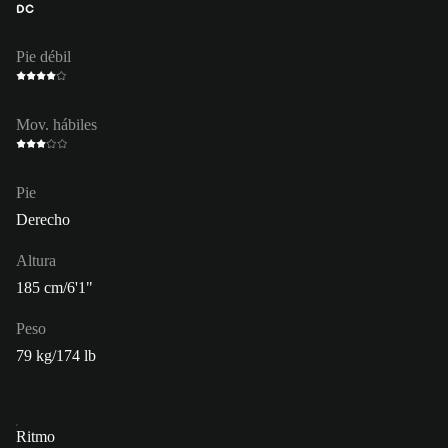
DC
Pie débil
Mov. hábiles
Pie
Derecho
Altura
185 cm/6'1"
Peso
79 kg/174 lb
Ritmo