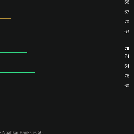
66
67
70
63
70
74
64
76
60
e Noahkai Banks es 66.