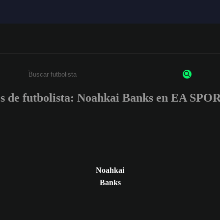
es de futbolista: Noahkai Banks en EA SP
Escribe un mínimo de 3 caracteres o números.
Noahkai
Banks