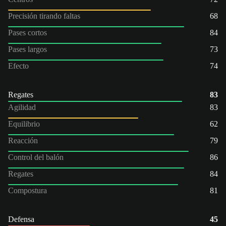
Precisión tirando faltas
68
Pases cortos
84
Pases largos
73
Efecto
74
Regates
83
Agilidad
83
Equilibrio
62
Reacción
79
Control del balón
86
Regates
84
Compostura
81
Defensa
45