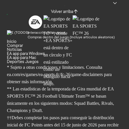
Volver arriba
Interacción de usuarios
Compras dentro del juego (Incluye artículos aleatorios)
Inicio
Comprar
Noticias
EA app para Windows
EA app para Mac
Deportes Juegos
* Sujeto a otras condiciones y limitaciones. Consulta
ea.com/es/games/ea-sports-fc/fc-26/game-disclaimers para
obtener
más información.
** Las estadísticas de la temporada de Gira mundial de EA
SPORTS FC™ 26 Football Ultimate Team™ se basan
únicamente en los siguientes modos: Squad Battles, Rivals,
Champions y Draft.
††Debes completar los pasos para conseguir la distribución
inicial de FC Points antes del 15 de junio de 2026 para recibir