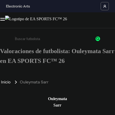
Valoraciones de futbolista: Ouleymata Sarr
Escribe un mínimo de 3 caracteres o números.
en EA SPORTS FC™ 26
Inicio
Ouleymata Sarr
Ouleymata
Sarr