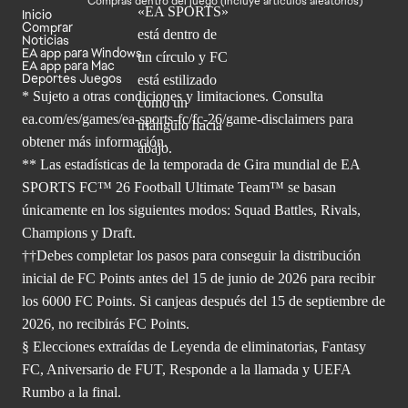
Compras dentro del juego (Incluye artículos aleatorios)
Inicio
Comprar
Noticias
EA app para Windows
EA app para Mac
Deportes Juegos
* Sujeto a otras condiciones y limitaciones. Consulta
ea.com/es/games/ea-sports-fc/fc-26/game-disclaimers para
obtener
más información.
** Las estadísticas de la temporada de Gira mundial de EA
SPORTS FC™ 26 Football Ultimate Team™ se basan
únicamente en los siguientes modos: Squad Battles, Rivals,
Champions y Draft.
††Debes completar los pasos para conseguir la distribución
inicial de FC Points antes del 15 de junio de 2026 para recibir
los 6000 FC Points. Si canjeas después del 15 de septiembre de
2026, no recibirás FC Points.
§ Elecciones extraídas de Leyenda de eliminatorias, Fantasy
FC, Aniversario de FUT, Responde a la llamada y UEFA
Rumbo a la final.