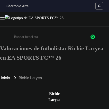
Valoraciones de futbolista: Richie Laryea
Escribe un mínimo de 3 caracteres o números.
en EA SPORTS FC™ 26
Inicio
Richie Laryea
Richie
Laryea