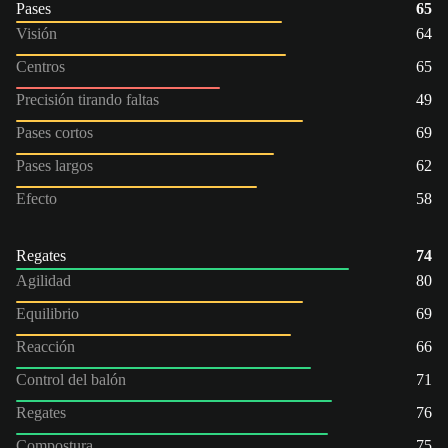
Pases
65
Visión
64
Centros
65
Precisión tirando faltas
49
Pases cortos
69
Pases largos
62
Efecto
58
Regates
74
Agilidad
80
Equilibrio
69
Reacción
66
Control del balón
71
Regates
76
Compostura
75