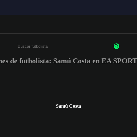
nes de futbolista: Samú Costa en EA SPO
Escribe un mínimo de 3 caracteres o números.
Samú Costa