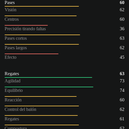
Pases
60
Visión
62
Centros
60
Precisión tirando faltas
36
Pases cortos
63
Pases largos
62
Efecto
45
Regates
63
Agilidad
73
Equilibrio
74
Reacción
60
Control del balón
62
Regates
61
Compostura
62