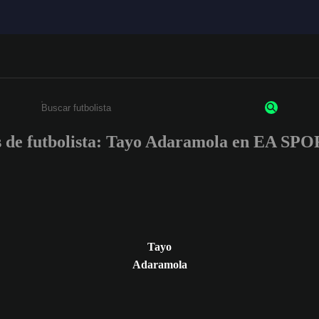
s de futbolista: Tayo Adaramola en EA S
Escribe un mínimo de 3 caracteres o números.
Tayo
Adaramola