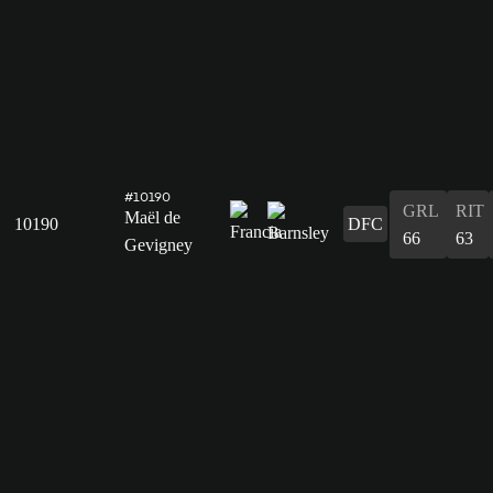
#10190
GRL
RIT
Maël de
10190
DFC
66
63
Gevigney