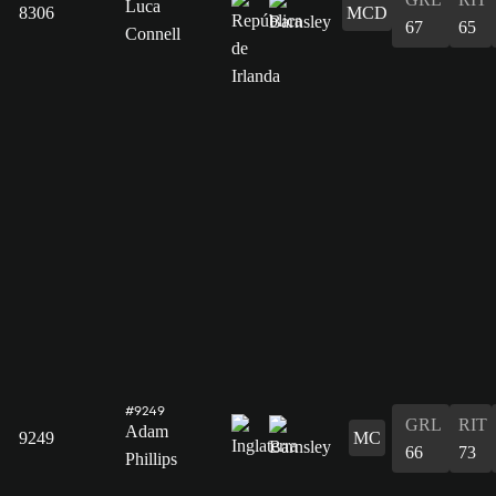
Luca
8306
MCD
67
65
Connell
#9249
GRL
RIT
Adam
9249
MC
66
73
Phillips