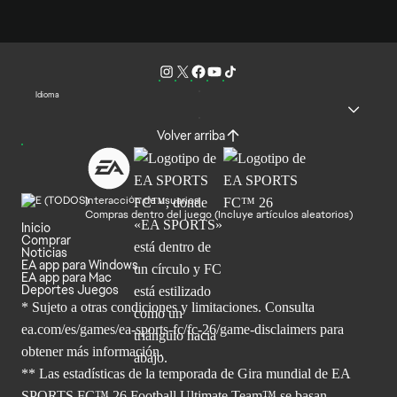
Idioma
Volver arriba
Interacción de usuarios
Compras dentro del juego (Incluye artículos aleatorios)
Inicio
Comprar
Noticias
EA app para Windows
EA app para Mac
Deportes Juegos
* Sujeto a otras condiciones y limitaciones. Consulta
ea.com/es/games/ea-sports-fc/fc-26/game-disclaimers para
obtener
más información.
** Las estadísticas de la temporada de Gira mundial de EA
SPORTS FC™ 26 Football Ultimate Team™ se basan