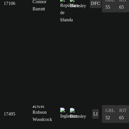
Connor
17106
DFC
55
65
Barratt
#17495
GRL
RIT
Robson
17495
LI
52
65
Woodcock