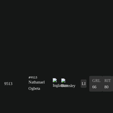
#9513
GRL
RIT
Nathanael
9513
LI
66
80
Ogbeta