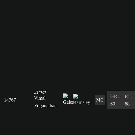
#14767
GRL
RIT
Vimal
14767
MC
60
68
Yoganathan