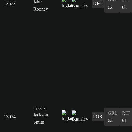
Jake
13573
DFC
62
62
Rooney
#13654
GRL
RIT
Jackson
13654
POR
62
61
Smith