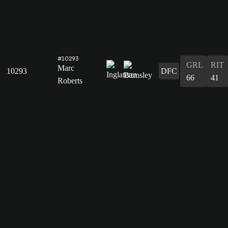
#10293
GRL
RIT
Marc
10293
DFC
66
41
Roberts