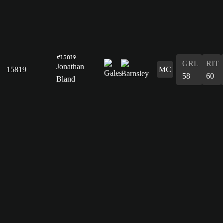
#15819
GRL
RIT
Jonathan
15819
MC
58
60
Bland