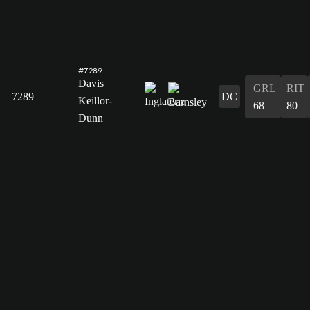
#7289
Davis
GRL
RIT
7289
DC
Keillor-
68
80
Dunn