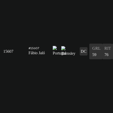
GRL
RIT
#15607
15607
DC
Fábio Jaló
59
76