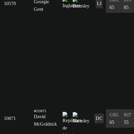
Georgie
10570
LI
65
85
Gent
#10871
GRL
RIT
David
10871
DC
65
55
McGoldrick