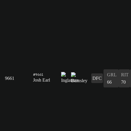
GRL
RIT
#9661
9661
DFC
Josh Earl
66
70