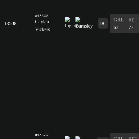
#13508
GRL
RIT
Caylan
13508
DC
62
77
Vickers
#13573
GRL
RIT