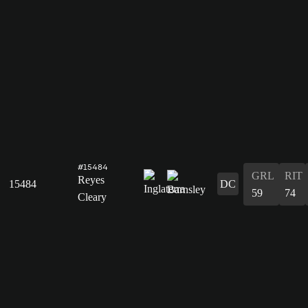
#15484
GRL
RIT
Reyes
15484
DC
59
74
Cleary