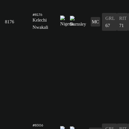
#8176
GRL
RIT
Kelechi
8176
MC
67
71
Nwakali
#8306
GRL
RIT