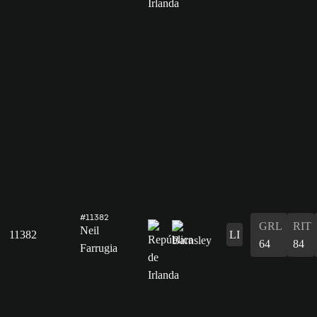
#11382
GRL
RIT
Neil
11382
LI
64
84
Farrugia