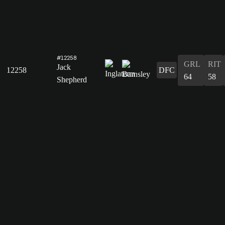
#12258
GRL
RIT
Jack
12258
DFC
64
58
Shepherd