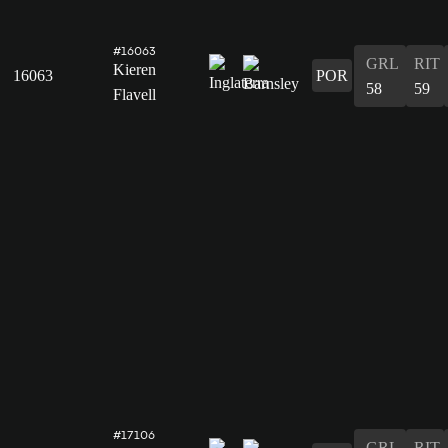
#16063
GRL
RIT
Kieren
16063
POR
58
59
Flavell
#17106
GRL
RIT