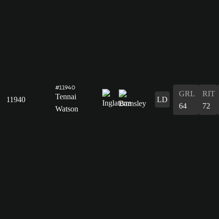
#11940
GRL
RIT
Tennai
11940
LD
64
72
Watson