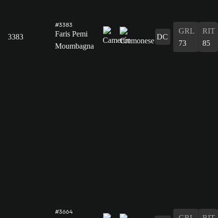
#3383
GRL
RIT
Faris Pemi
3383
DC
73
85
Moumbagna
#3664
GRL
RIT