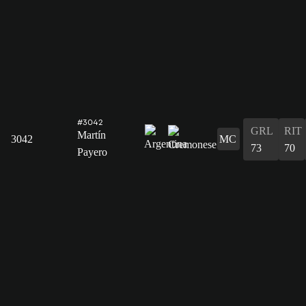
#3042
GRL
RIT
Martín
3042
MC
73
70
Payero