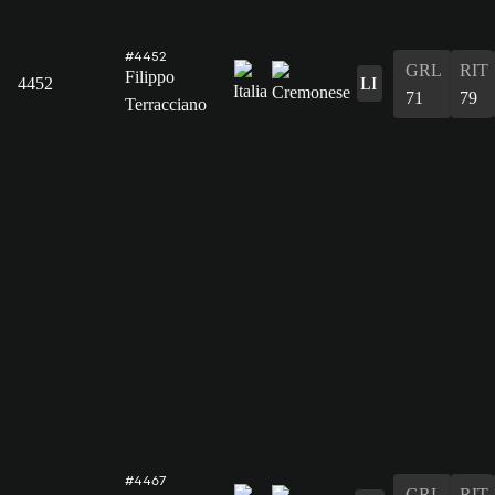
#4452
GRL
RIT
Filippo
4452
LI
71
79
Terracciano
#4467
GRL
RIT