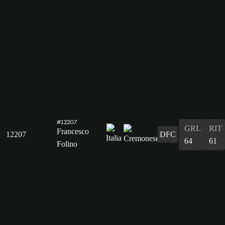
#12207
GRL
RIT
Francesco
12207
DFC
64
61
Folino