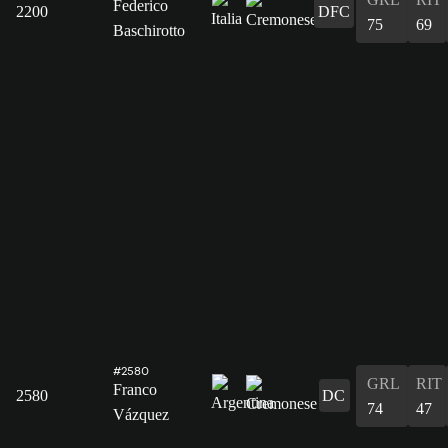
Federico
2200
DFC
75
69
Baschirotto
#2580
GRL
RIT
Franco
2580
DC
74
47
Vázquez