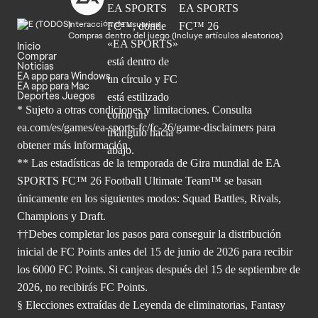
Interacción de usuarios
Compras dentro del juego (Incluye artículos aleatorios)
Inicio
Comprar
Noticias
EA app para Windows
EA app para Mac
Deportes Juegos
* Sujeto a otras condiciones y limitaciones. Consulta
ea.com/es/games/ea-sports-fc/fc-26/game-disclaimers para
obtener
más información.
** Las estadísticas de la temporada de Gira mundial de EA
SPORTS FC™ 26 Football Ultimate Team™ se basan
únicamente en los siguientes modos: Squad Battles, Rivals,
Champions y Draft.
††Debes completar los pasos para conseguir la distribución
inicial de FC Points antes del 15 de junio de 2026 para recibir
los 6000 FC Points. Si canjeas después del 15 de septiembre de
2026, no recibirás FC Points.
§ Elecciones extraídas de Leyenda de eliminatorias, Fantasy