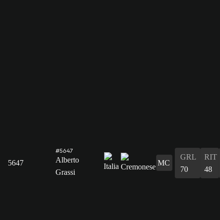
#5647
GRL
RIT
Alberto
5647
MC
70
48
Grassi