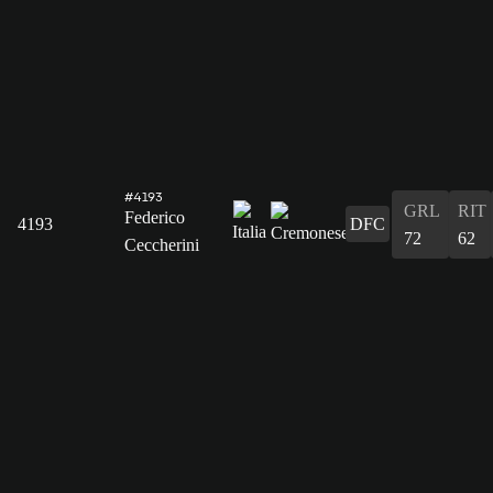
#4193
GRL
RIT
Federico
4193
DFC
72
62
Ceccherini