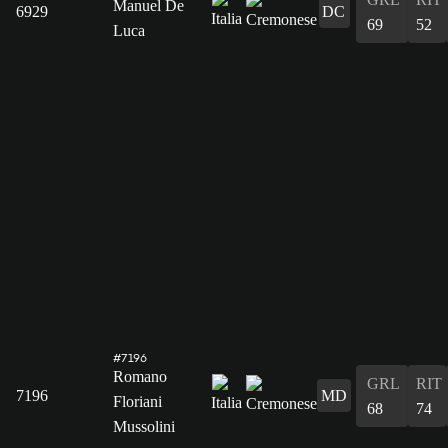
Manuel De
6929
DC
69
52
Luca
#7196
Romano
GRL
RIT
7196
MD
Floriani
68
74
Mussolini