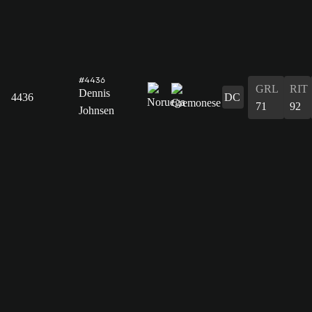
#4436
GRL
RIT
Dennis
4436
DC
71
92
Johnsen