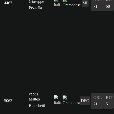
Giuseppe
4467
MI
71
68
Pezzella
#5062
GRL
RIT
Matteo
5062
DFC
71
51
Bianchetti