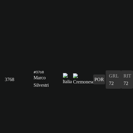
#3768
GRL
RIT
Marco
3768
POR
72
72
Silvestri