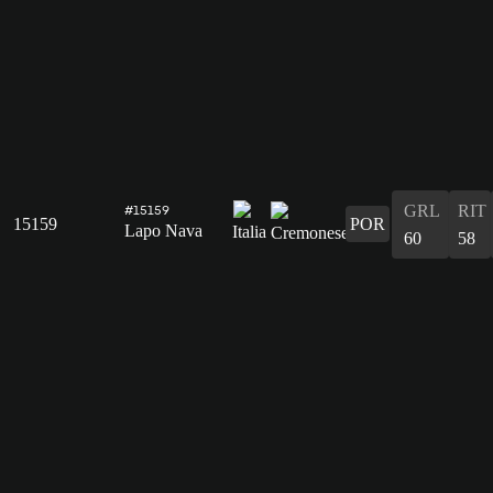
GRL
RIT
#15159
15159
POR
Lapo Nava
60
58