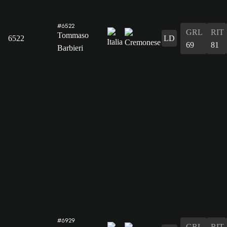
#6522
GRL
RIT
Tommaso
6522
LD
69
81
Barbieri
#6929
GRL
RIT