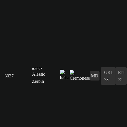
#3027
GRL
RIT
Alessio
3027
MD
73
75
Zerbin