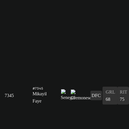
#7345
GRL
RIT
Mikayil
7345
DFC
68
75
Faye