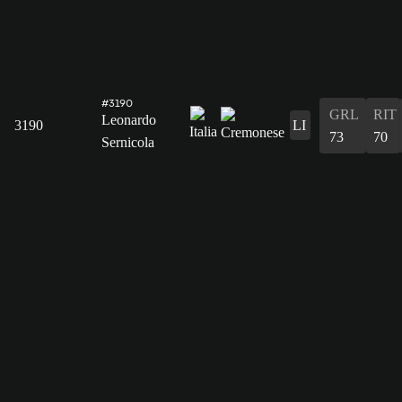
#3190
GRL
RIT
Leonardo
3190
LI
73
70
Sernicola