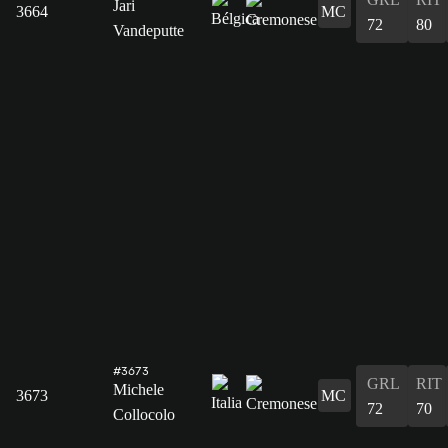
Jari
3664
MC
72
80
Vandeputte
#3673
GRL
RIT
Michele
3673
MC
72
70
Collocolo