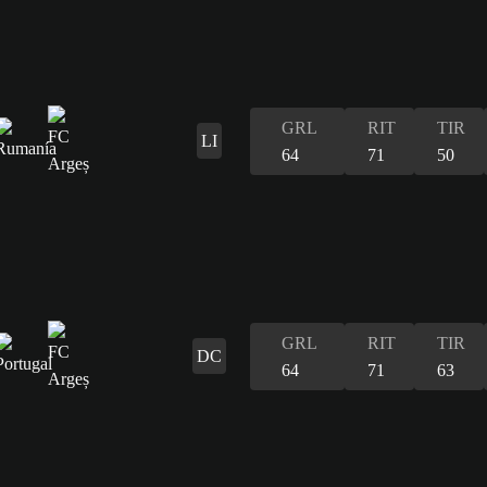
GRL
RIT
TIR
LI
64
71
50
GRL
RIT
TIR
DC
64
71
63