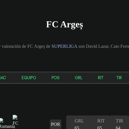
FC Argeș
r valoración de FC Argeș de
SUPERLIGA
son David Lazar, Caio Ferr
NAC
EQUIPO
POS
GRL
RIT
TIR
GRL
RIT
TIR
POR
65
65
64