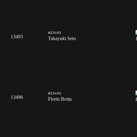
#13493
13493
Takayuki Seto
#13496
13496
Florin Borța