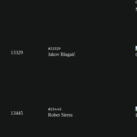
#13329
13329
Jakov Blagaić
#13445
13445
Rober Sierra