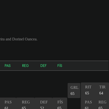
eira and Dorinel Oancea.
PAS
REG
DEF
FÍS
RIT
TIR
GRL
65
64
65
PAS
REG
DEF
FÍS
PAS
REG
61
65
52
65
61
65