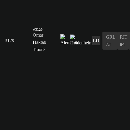
#3129
Omar
GRL
RIT
3129
LD
Haktab
73
84
Traoré