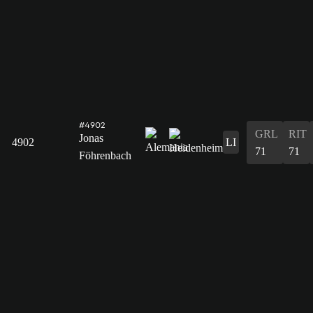
#4902
GRL
RIT
Jonas
4902
LI
71
71
Föhrenbach