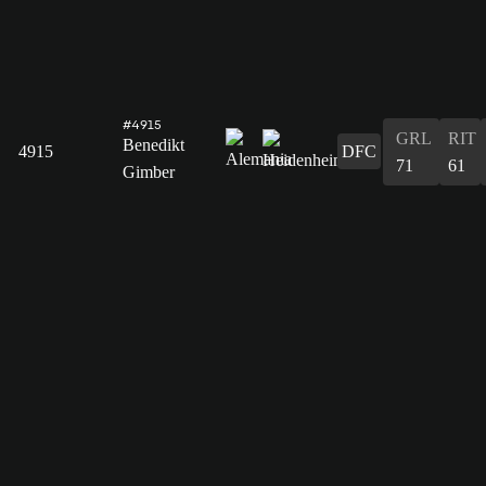
#4915
GRL
RIT
Benedikt
4915
DFC
71
61
Gimber