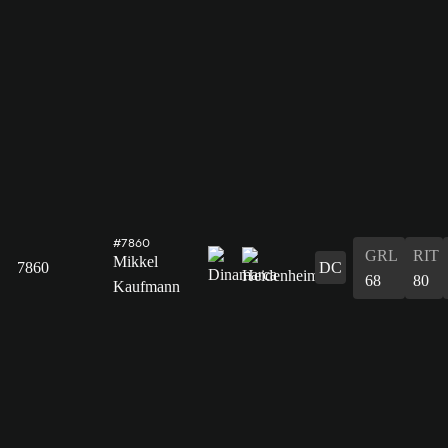
#7860
GRL
RIT
Mikkel
7860
DC
68
80
Kaufmann