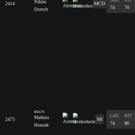
Niklas
2414
MCD
74
70
Dorsch
#2475
GRL
RIT
Mathias
2475
MI
74
86
Honsak