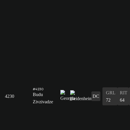
#4230
GRL
RIT
Budu
4230
DC
72
64
Zivzivadze