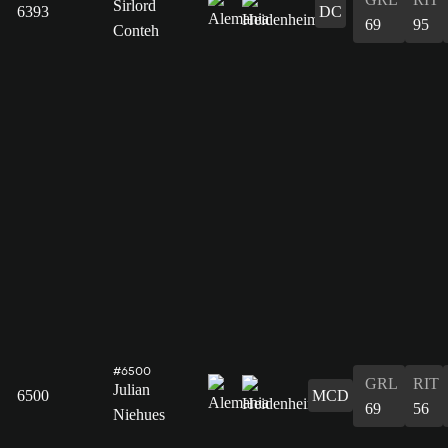
Sirlord
6393
DC
69
95
Conteh
#6500
GRL
RIT
Julian
6500
MCD
69
56
Niehues