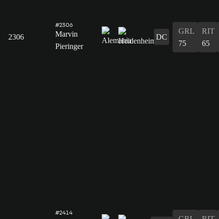
#2306
GRL
RIT
Marvin
2306
DC
75
65
Pieringer
#2414
GRL
RIT