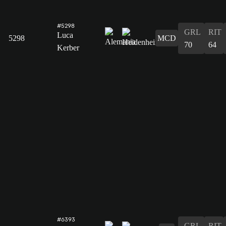
#5298
GRL
RIT
Luca
5298
MCD
70
64
Kerber
#6393
GRL
RIT