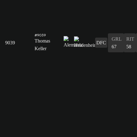
#9039
GRL
RIT
Thomas
9039
DFC
67
58
Keller