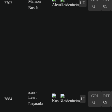
Marnon
3703
LD
72
85
Busch
#3884
GRL
RIT
Leart
3884
LI
72
69
Paqarada