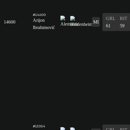
#14600
GRL
RIT
Arijon
14600
MI
61
59
Ibrahimović
#15354
GRL
RIT