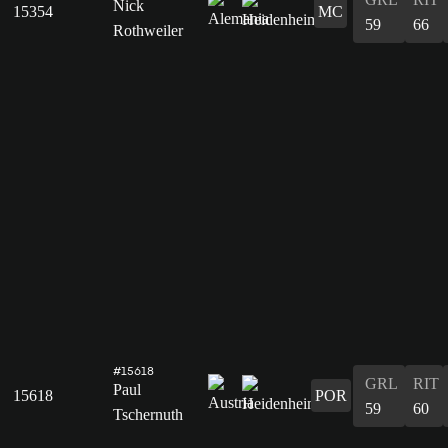
Nick
15354
MC
59
66
Rothweiler
#15618
GRL
RIT
Paul
15618
POR
59
60
Tschernuth