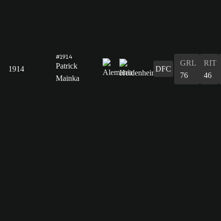
#1914
GRL
RIT
Patrick
1914
DFC
76
46
Mainka