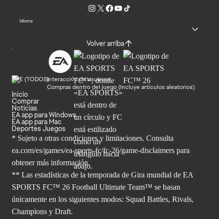
Idioma
Volver arriba
Interacción de usuarios
Compras dentro del juego (Incluye artículos aleatorios)
Inicio
Comprar
Noticias
EA app para Windows
EA app para Mac
Deportes Juegos
* Sujeto a otras condiciones y limitaciones. Consulta
ea.com/es/games/ea-sports-fc/fc-26/game-disclaimers para
obtener
más información.
** Las estadísticas de la temporada de Gira mundial de EA
SPORTS FC™ 26 Football Ultimate Team™ se basan
únicamente en los siguientes modos: Squad Battles, Rivals,
Champions y Draft.