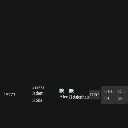
#15773
GRL
RIT
Adam
15773
DFC
59
58
Kölle