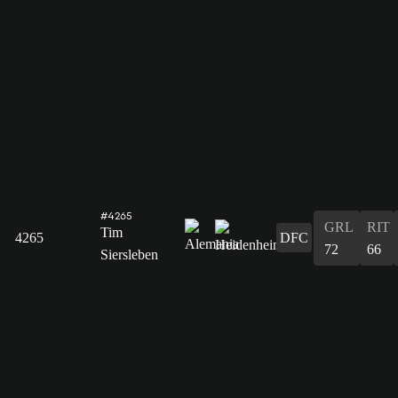
#4265
GRL
RIT
Tim
4265
DFC
72
66
Siersleben