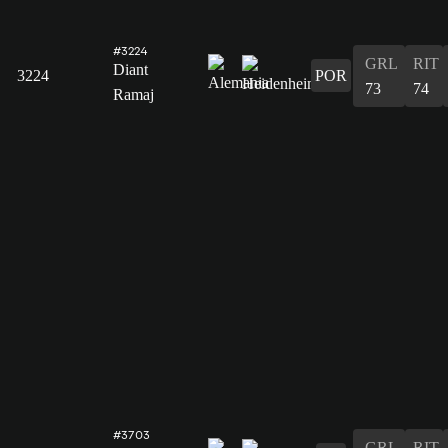
#3224
GRL
RIT
Diant
3224
POR
73
74
Ramaj
#3703
GRL
RIT