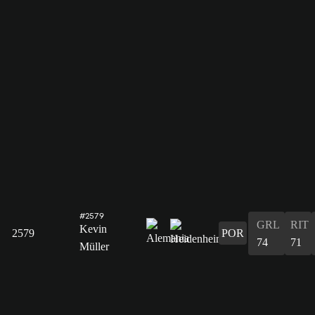
#2579
GRL
RIT
Kevin
2579
POR
74
71
Müller