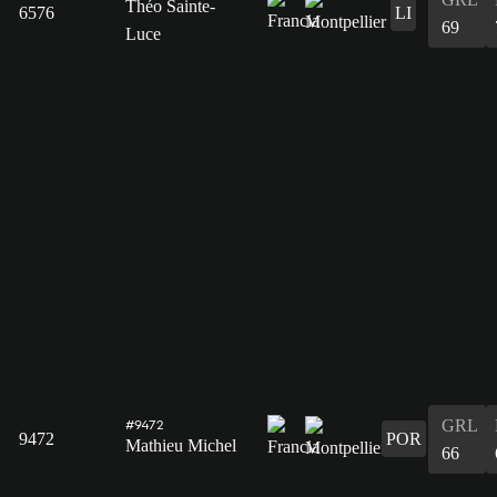
Théo Sainte-
6576
LI
69
Luce
GRL
#9472
9472
POR
Mathieu Michel
66