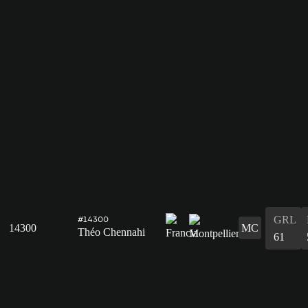
GRL
#14300
14300
MC
Théo Chennahi
61