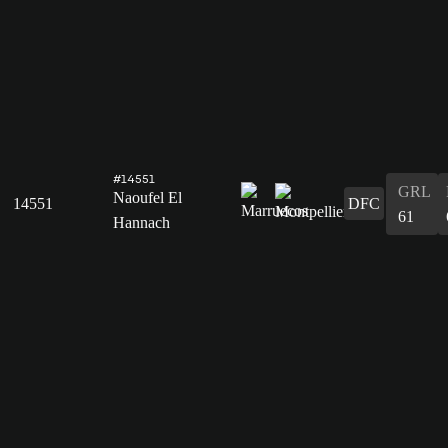
#14551
GRL
Naoufel El
14551
DFC
61
Hannach