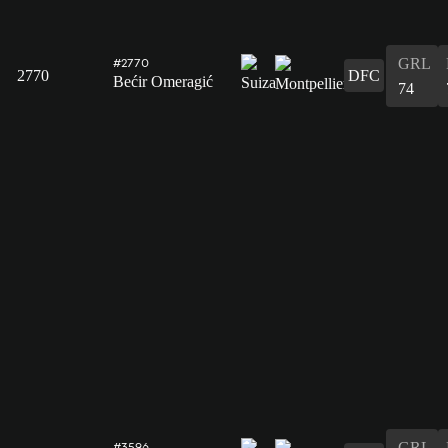
GRL
#2770
2770
DFC
Bećir Omeragić
74
GRL
#3596