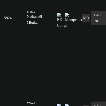
#5824
GRL
Nathanaël
5824
MD
70
Mbuku
#6576
GRL