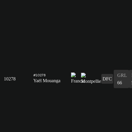
GRL
#10278
10278
DFC
Yaël Mouanga
66