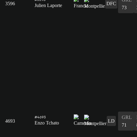
3596
DFC
Julien Laporte
73
GRL
#4693
4693
LD
Enzo Tchato
71