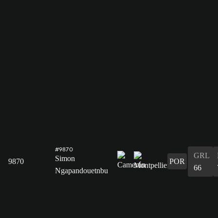
#9870
GRL
Simon
9870
POR
66
Ngapandouetnbu