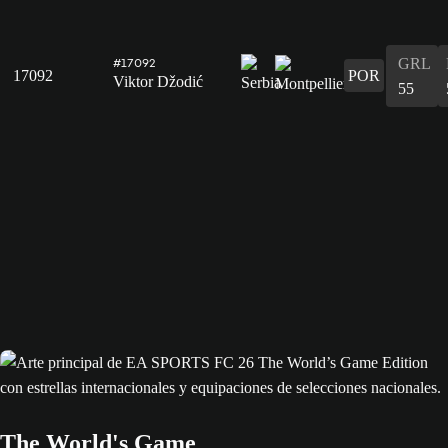
GRL
#17092
17092
POR
Viktor Džodić
55
The World's Game