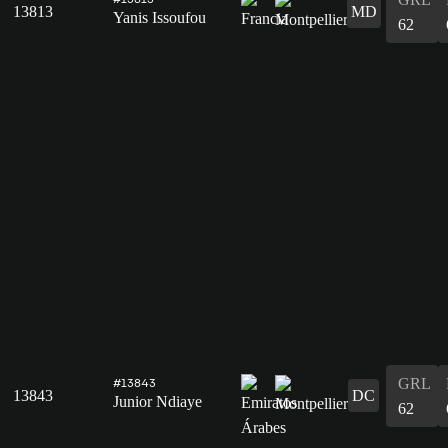
13813
MD
Yanis Issoufou
62
GRL
#13843
13843
DC
Junior Ndiaye
62