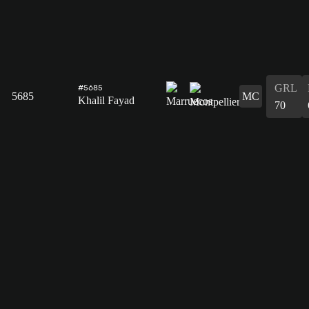
GRL
#5685
5685
MC
Khalil Fayad
70