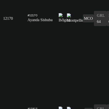
GRL
#12170
12170
MCO
Ayanda Sishuba
64
GRL
#13813