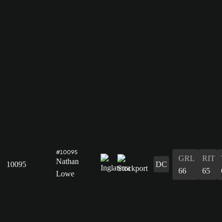
#10095
GRL
RIT
Nathan
10095
DC
66
65
Lowe