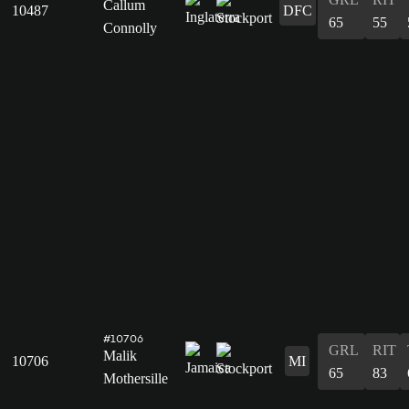
Callum
10487
DFC
65
55
Connolly
#10706
GRL
RIT
Malik
10706
MI
65
83
Mothersille