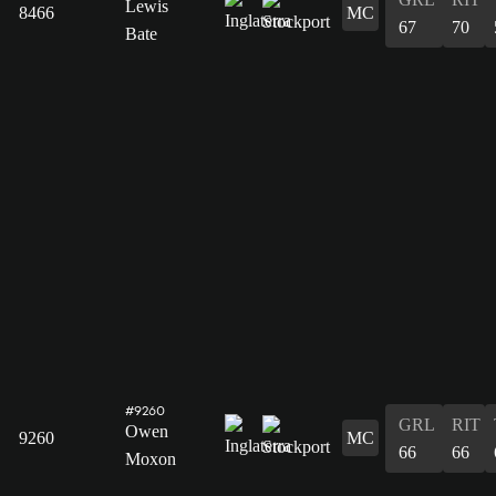
Lewis
8466
MC
67
70
Bate
#9260
GRL
RIT
Owen
9260
MC
66
66
Moxon