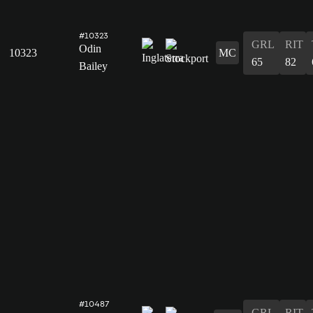
#10323
GRL
RIT
Odin
10323
MC
65
82
Bailey
#10487
GRL
RIT