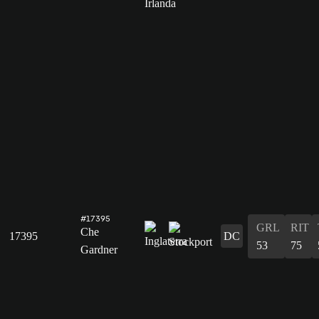
#17395
GRL
RIT
Che
17395
DC
53
75
Gardner