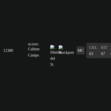
#12380
GRL
RIT
Callum
12380
MC
63
67
Camps