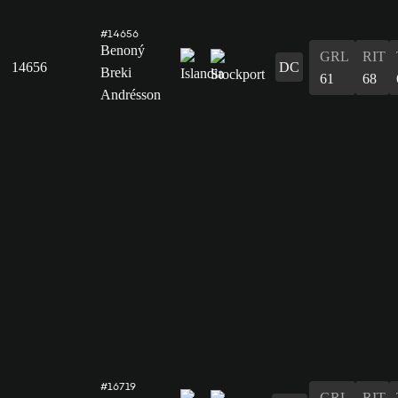
#14656
Benoný
GRL
RIT
14656
DC
Breki
61
68
Andrésson
#16719
GRL
RIT