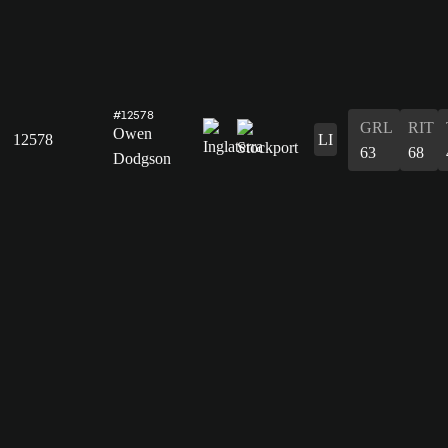
#12578
GRL
RIT
Owen
12578
LI
63
68
Dodgson