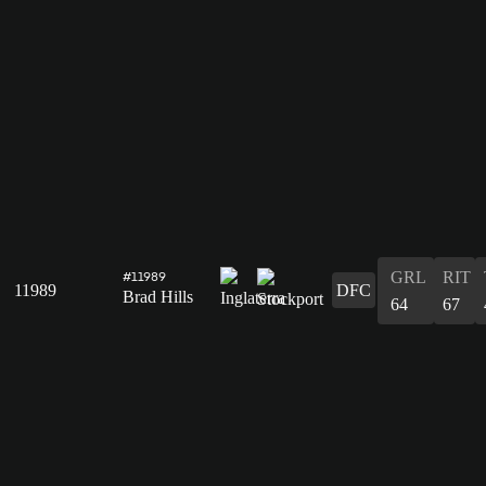
GRL
RIT
#11989
11989
DFC
Brad Hills
64
67