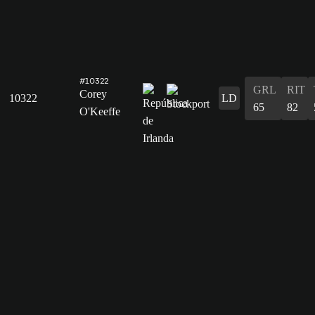
#10322
GRL
RIT
Corey
10322
LD
65
82
O'Keeffe