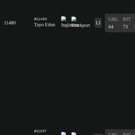
GRL
RIT
#11480
11480
LI
Tayo Edun
64
73
#11597
GRL
RIT