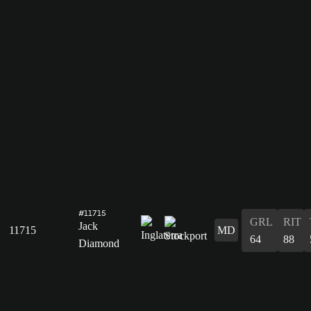
#11715
GRL
RIT
Jack
11715
MD
64
88
Diamond