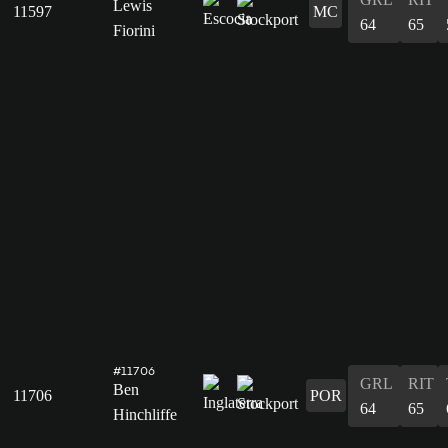
Lewis
11597
MC
64
65
Fiorini
#11706
GRL
RIT
Ben
11706
POR
64
65
Hinchliffe