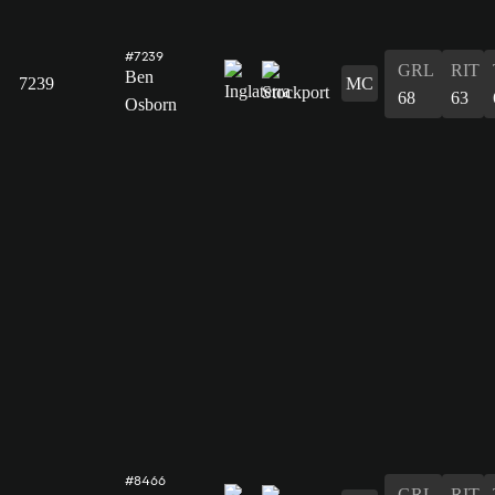
#7239
GRL
RIT
Ben
7239
MC
68
63
Osborn
#8466
GRL
RIT