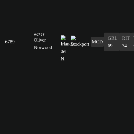
#6789
GRL
RIT
Oliver
6789
MCD
69
34
Norwood