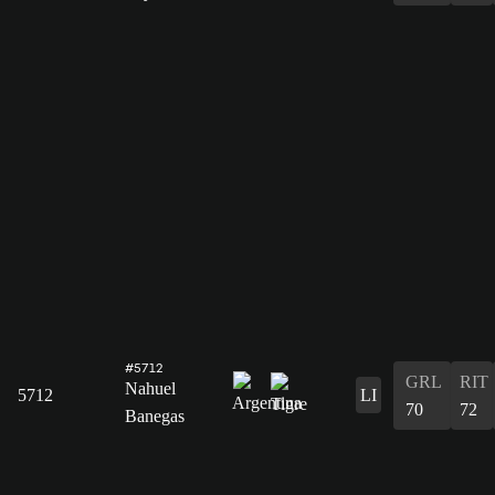
#5712
GRL
RIT
Nahuel
5712
LI
70
72
Banegas