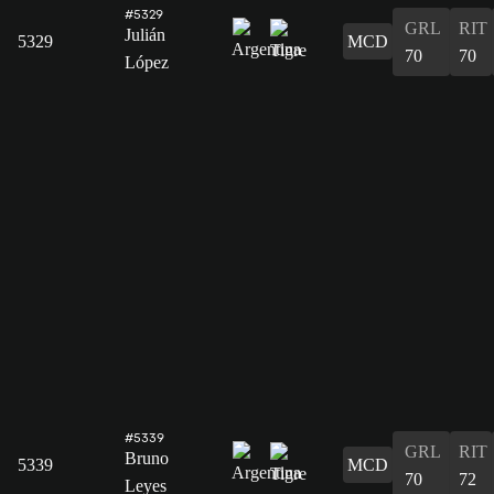
#5329
GRL
RIT
Julián
5329
MCD
70
70
López
#5339
GRL
RIT
Bruno
5339
MCD
70
72
Leyes