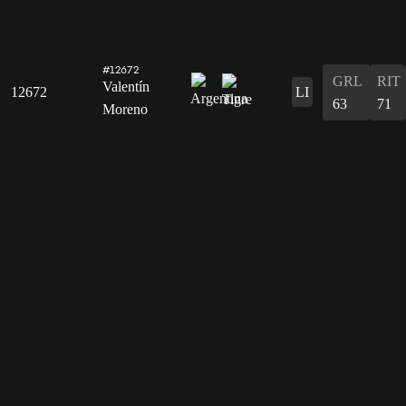
#12672
GRL
RIT
Valentín
12672
LI
63
71
Moreno