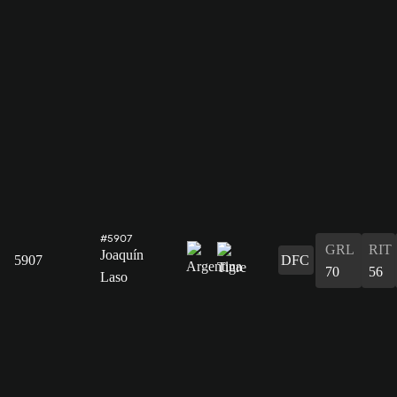
#5907
GRL
RIT
Joaquín
5907
DFC
70
56
Laso