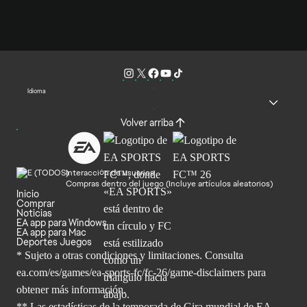
Idioma
Volver arriba
Interacción de usuarios
Compras dentro del juego (Incluye artículos aleatorios)
Inicio
Comprar
Noticias
EA app para Windows
EA app para Mac
Deportes Juegos
* Sujeto a otras condiciones y limitaciones. Consulta
ea.com/es/games/ea-sports-fc/fc-26/game-disclaimers para
obtener
más información.
** Las estadísticas de la temporada de Gira mundial de EA