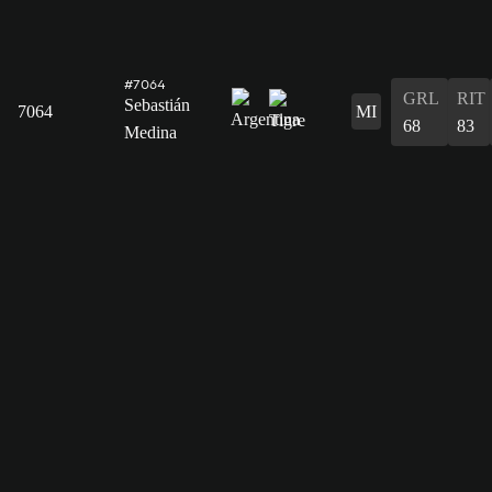
#7064
GRL
RIT
Sebastián
7064
MI
68
83
Medina