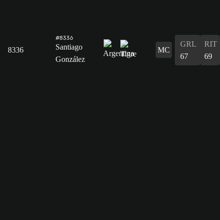
#8336
GRL
RIT
Santiago
8336
MC
67
69
González