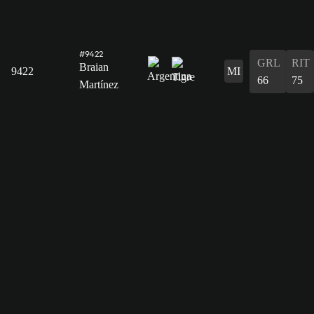
#9422
GRL
RIT
Braian
9422
MI
66
75
Martínez