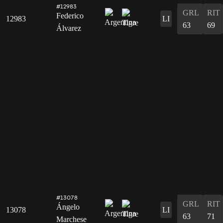
#12983
GRL
RIT
Federico
12983
LI
63
69
Álvarez
#13078
GRL
RIT
Ángelo
13078
LI
63
71
Marchese