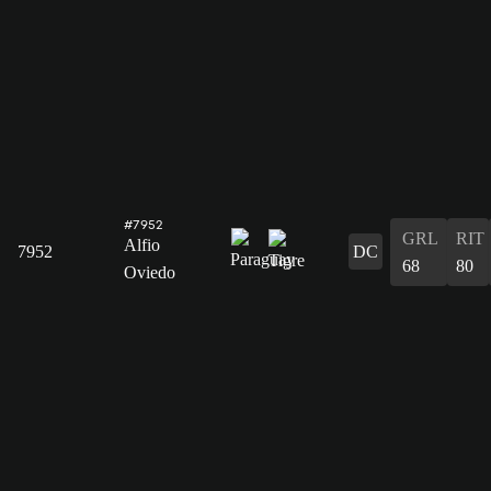
#7952
GRL
RIT
Alfio
7952
DC
68
80
Oviedo