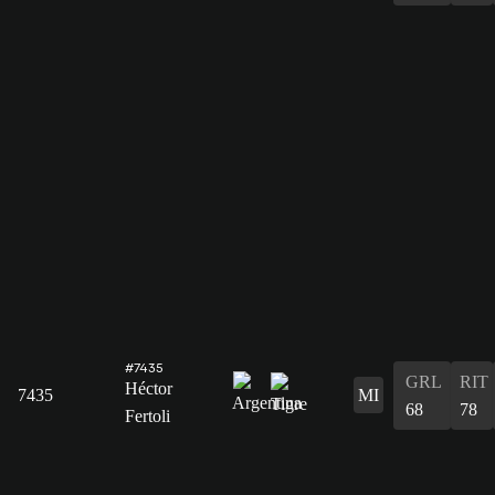
#7435
GRL
RIT
Héctor
7435
MI
68
78
Fertoli