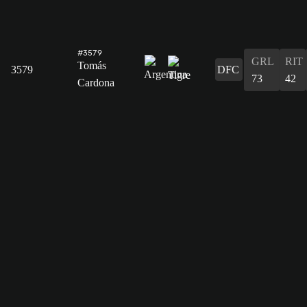
#3579
GRL
RIT
Tomás
3579
DFC
73
42
Cardona