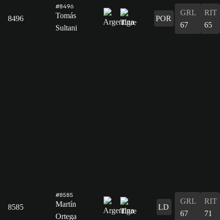
#8496
GRL
RIT
Tomás
8496
POR
67
65
Sultani
#8585
GRL
RIT
Martín
8585
LD
67
71
Ortega