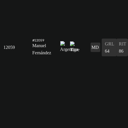
#12059
GRL
RIT
Manuel
12059
MD
64
86
Fernández