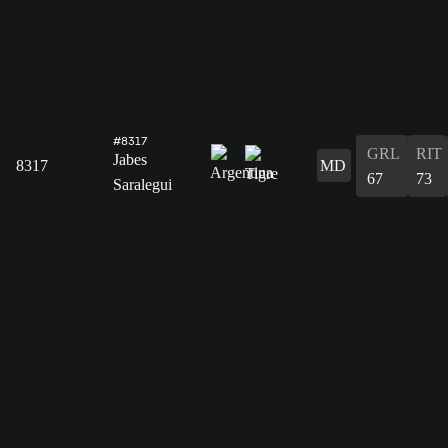
#8317
GRL
RIT
Jabes
8317
MD
67
73
Saralegui