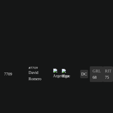
#7709
GRL
RIT
David
7709
DC
68
75
Romero