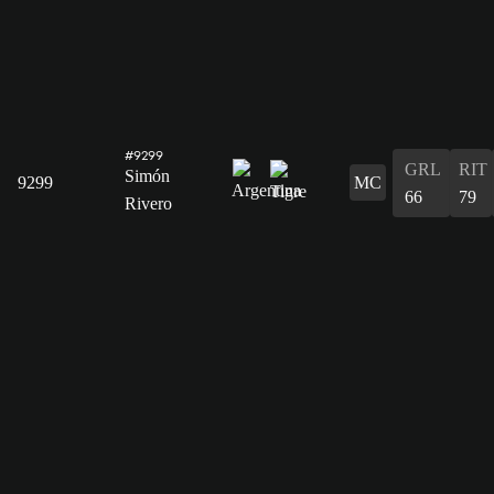
#9299
GRL
RIT
Simón
9299
MC
66
79
Rivero