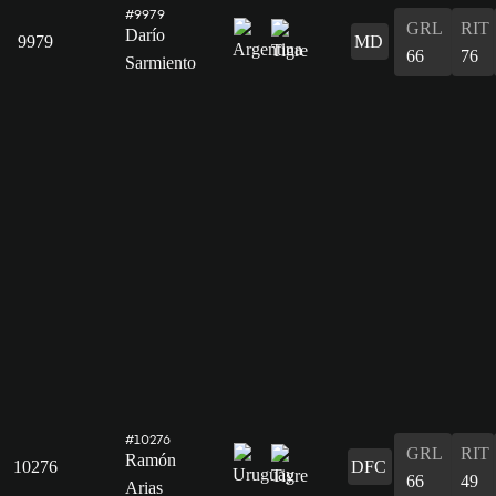
#9979
GRL
RIT
Darío
9979
MD
66
76
Sarmiento
#10276
GRL
RIT
Ramón
10276
DFC
66
49
Arias