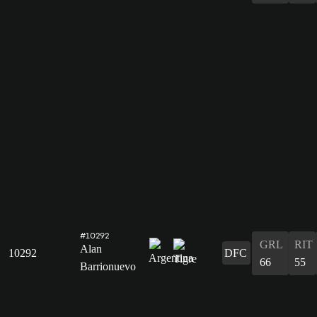
#10292
GRL
RIT
Alan
10292
DFC
66
55
Barrionuevo