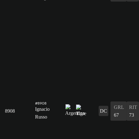
#8908
GRL
RIT
Ignacio
8908
DC
67
73
Russo