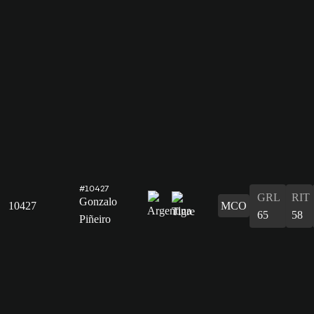
#10427
GRL
RIT
Gonzalo
10427
MCO
65
58
Piñeiro