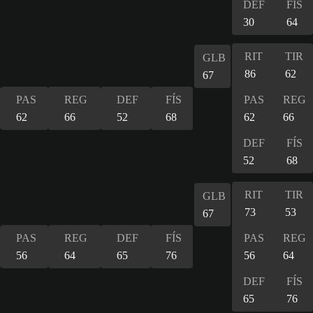
DEF
FÍS
30
64
RIT
TIR
GLB
86
62
67
PAS
REG
DEF
FÍS
PAS
REG
62
66
52
68
62
66
DEF
FÍS
52
68
RIT
TIR
GLB
73
53
67
PAS
REG
DEF
FÍS
PAS
REG
56
64
65
76
56
64
DEF
FÍS
65
76