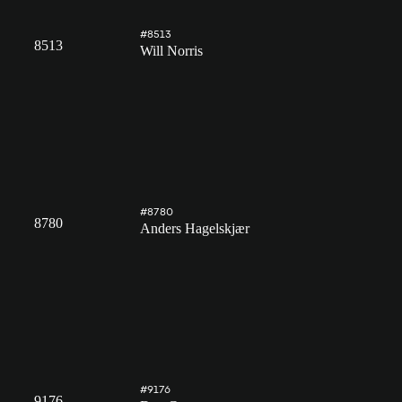
#8513
8513
Will Norris
#8780
8780
Anders Hagelskjær
#9176
9176