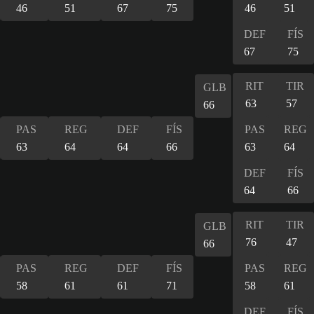
46
51
67
75
46
51
DEF
FÍS
67
75
RIT
TIR
GLB
63
57
66
PAS
REG
DEF
FÍS
PAS
REG
63
64
64
66
63
64
DEF
FÍS
64
66
RIT
TIR
GLB
76
47
66
PAS
REG
DEF
FÍS
PAS
REG
58
61
61
71
58
61
DEF
FÍS