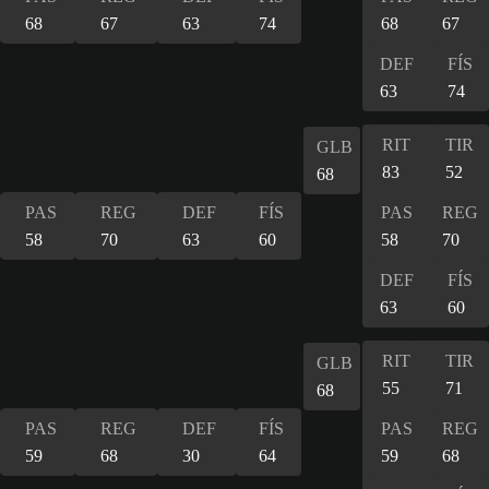
68
67
63
74
68
67
DEF
FÍS
63
74
RIT
TIR
GLB
83
52
68
PAS
REG
DEF
FÍS
PAS
REG
58
70
63
60
58
70
DEF
FÍS
63
60
RIT
TIR
GLB
55
71
68
PAS
REG
DEF
FÍS
PAS
REG
59
68
30
64
59
68