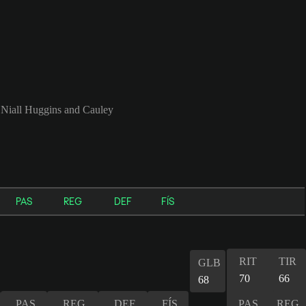
Niall Huggins and Cauley
PAS
REG
DEF
FÍS
RIT
TIR
GLB
70
66
68
PAS
REG
DEF
FÍS
PAS
REG