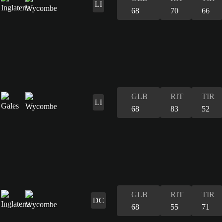
LI
68
70
66
GLB
RIT
TIR
LI
68
83
52
GLB
RIT
TIR
DC
68
55
71