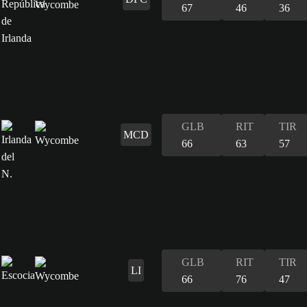
67
46
36
GLB
RIT
TIR
MCD
66
63
57
GLB
RIT
TIR
LI
66
76
47