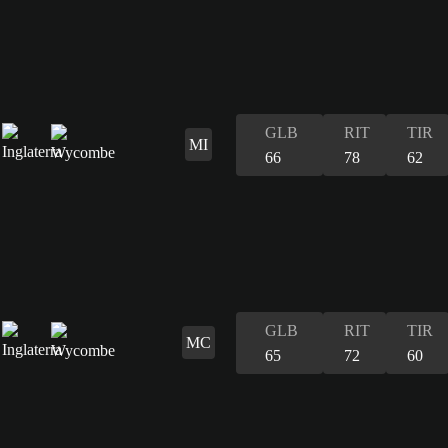
GLB
RIT
TIR
MI
66
78
62
GLB
RIT
TIR
MC
65
72
60