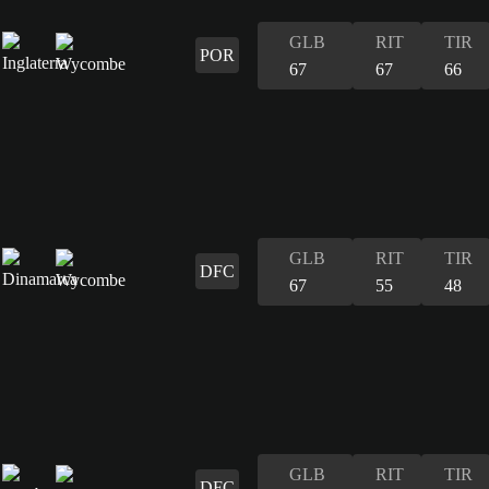
GLB
RIT
TIR
POR
67
67
66
GLB
RIT
TIR
DFC
67
55
48
GLB
RIT
TIR
DFC