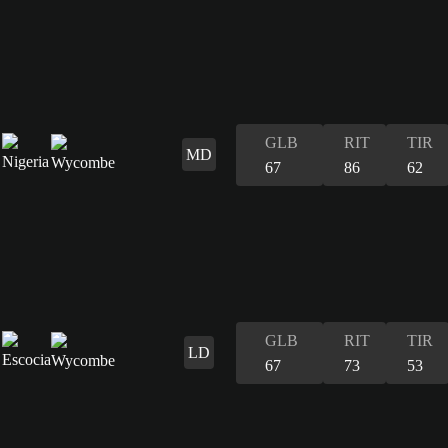
GLB
RIT
TIR
MD
67
86
62
GLB
RIT
TIR
LD
67
73
53