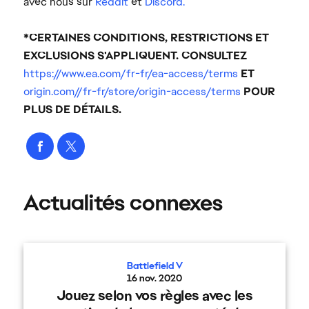
avec nous sur
Reddit
et
Discord.
*CERTAINES CONDITIONS, RESTRICTIONS ET
EXCLUSIONS S'APPLIQUENT. CONSULTEZ
https://www.ea.com/fr-fr/ea-access/terms
ET
origin.com//fr-fr/store/origin-access/terms
POUR
PLUS DE DÉTAILS.