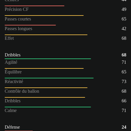
Précision CF
49
Passes courtes
65
Passes longues
42
Effet
68
Dribbles
68
Agilité
71
Équilibre
65
Réactivité
73
Contrôle du ballon
68
Dribbles
66
Calme
71
Défense
24