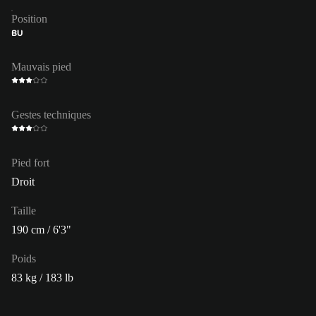
Position
BU
Mauvais pied
Gestes techniques
Pied fort
Droit
Taille
190 cm / 6'3"
Poids
83 kg / 183 lb