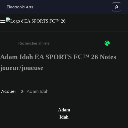
Adam Idah EA SPORTS FC™ 26 Notes
Saisissez au moins 3 caractères ou chiffres.
joueur/joueuse
Accueil
Adam Idah
Adam
Idah