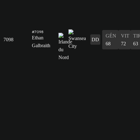
#7098
GÉN
VIT
TI
Ethan
7098
DD
68
72
63
Galbraith