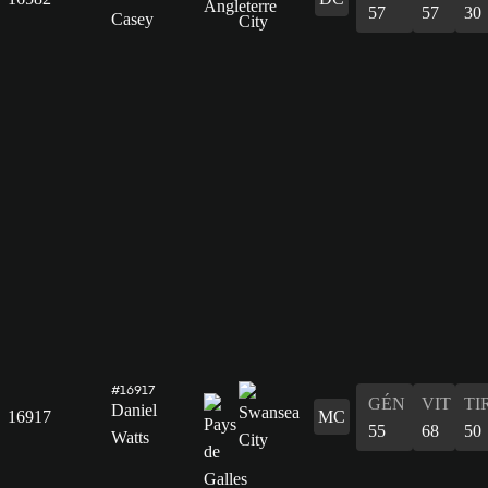
57
57
30
Casey
#16917
GÉN
VIT
TI
Daniel
16917
MC
55
68
50
Watts