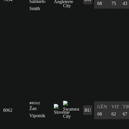
Samuels-
68
75
43
Smith
#8062
GÉN
VIT
TI
Žan
8062
BU
68
62
67
Vipotnik