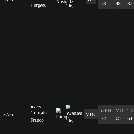
73
48
37
Burgess
#3726
GÉN
VIT
TI
Gonçalo
3726
MDC
72
65
64
Franco