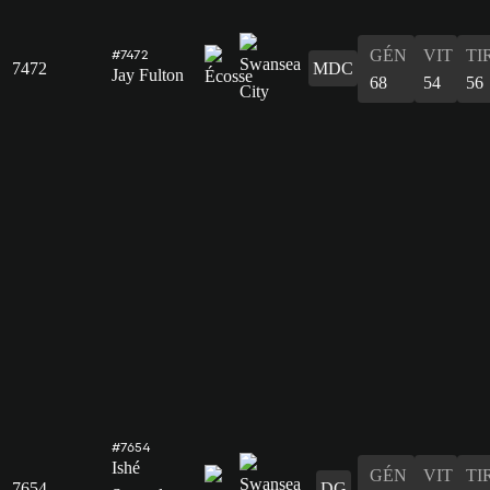
GÉN
VIT
TI
#7472
7472
MDC
Jay Fulton
68
54
56
#7654
Ishé
GÉN
VIT
TI
7654
DG