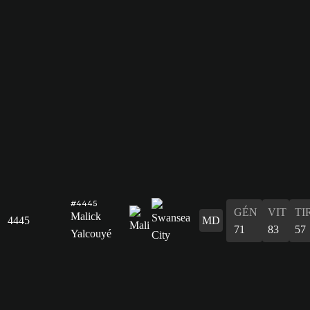
#4445
GÉN
VIT
TI
Malick
4445
MD
71
83
57
Yalcouyé