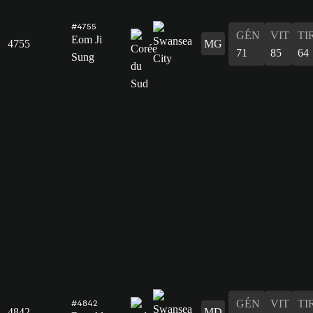
#4755
GÉN
VIT
TI
Eom Ji
4755
MG
71
85
64
Sung
GÉN
VIT
TI
#4842
4842
MD