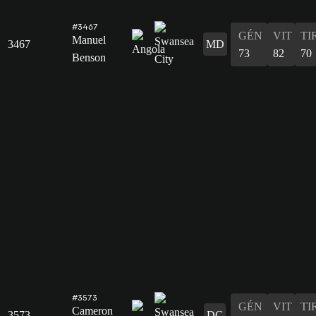
#3467
GÉN
VIT
TI
Manuel
3467
MD
73
82
70
Benson
#3573
GÉN
VIT
TI
Cameron
3573
DC