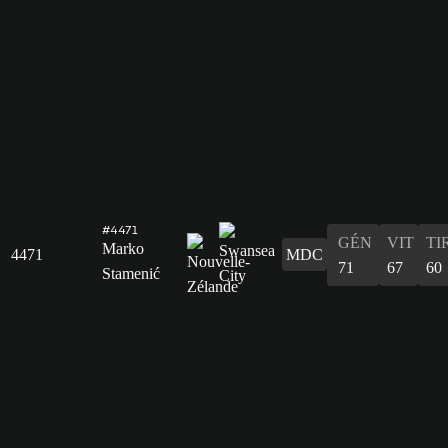
#4471
GÉN
VIT
TI
Marko
4471
MDC
71
67
60
Stamenić