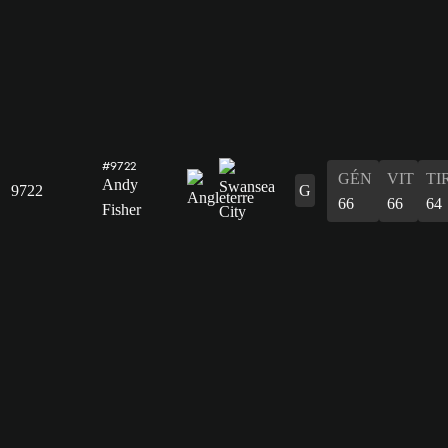
#9722
GÉN
VIT
TI
Andy
9722
G
66
66
64
Fisher