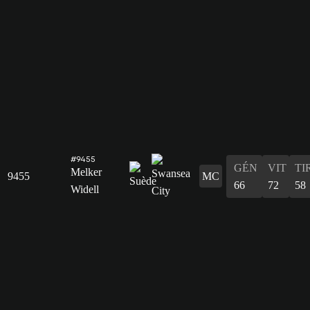
#9455
GÉN
VIT
TI
Melker
9455
MC
66
72
58
Widell