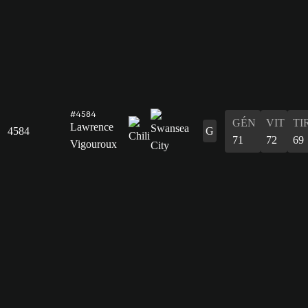
#4584
GÉN
VIT
TI
Lawrence
4584
G
71
72
69
Vigouroux