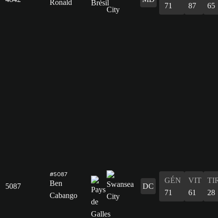
Ronald
71
87
65
#5087
GÉN
VIT
TI
Ben
5087
DC
71
61
28
Cabango