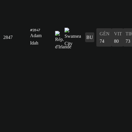
#2847
GÉN
VIT
TI
Adam
2847
BU
74
80
73
Idah