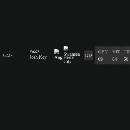
GÉN
VIT
TI
#6227
6227
DD
Josh Key
69
84
50