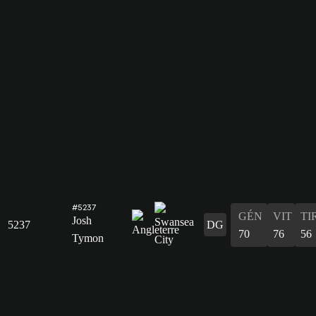
#5237
GÉN
VIT
TI
Josh
5237
DG
70
76
56
Tymon