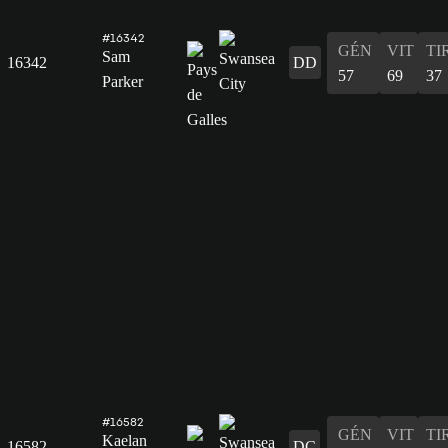
#16342
GÉN
VIT
TI
Sam
16342
DD
57
69
37
Parker
#16582
GÉN
VIT
TI
Kaelan
16582
DC