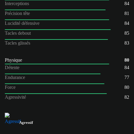
Interceptions
84
Précision tête
81
Lucidité défensive
84
Tacles debout
85
Tacles glissés
83
Physique
80
Détente
84
Endurance
77
Force
80
Agressivité
82
Agressif