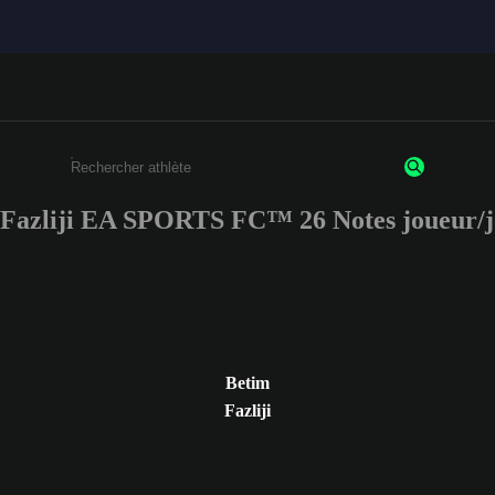
 Fazliji EA SPORTS FC™ 26 Notes joueur/j
Saisissez au moins 3 caractères ou chiffres.
Betim
Fazliji