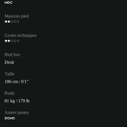
MDC
Mauvais pied
Gestes techniques
Pied fort
Droit
Taille
186 cm / 6'1"
Poids
81 kg / 179 lb
Autres postes
DC
MC